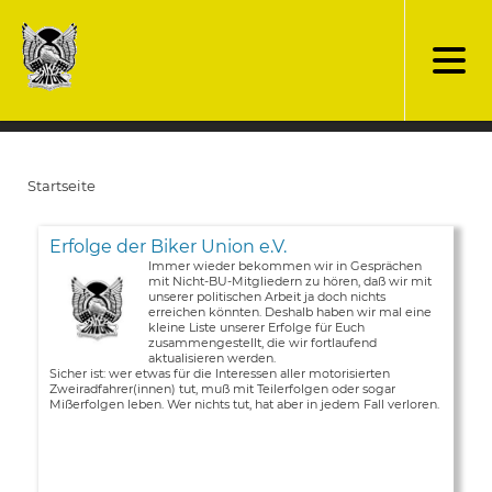
Direkt
zum
Inhalt
Startseite
Pfadnavigation
Erfolge der Biker Union e.V.
Immer wieder bekommen wir in Gesprächen
mit Nicht-BU-Mitgliedern zu hören, daß wir mit
unserer politischen Arbeit ja doch nichts
erreichen könnten. Deshalb haben wir mal eine
kleine Liste unserer Erfolge für Euch
zusammengestellt, die wir fortlaufend
aktualisieren werden.
Sicher ist: wer etwas für die Interessen aller motorisierten
Zweiradfahrer(innen) tut, muß mit Teilerfolgen oder sogar
Mißerfolgen leben. Wer nichts tut, hat aber in jedem Fall verloren.