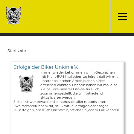
Direkt
zum
Inhalt
Startseite
Pfadnavigation
Erfolge der Biker Union e.V.
Immer wieder bekommen wir in Gesprächen
mit Nicht-BU-Mitgliedern zu hören, daß wir mit
unserer politischen Arbeit ja doch nichts
erreichen könnten. Deshalb haben wir mal eine
kleine Liste unserer Erfolge für Euch
zusammengestellt, die wir fortlaufend
aktualisieren werden.
Sicher ist: wer etwas für die Interessen aller motorisierten
Zweiradfahrer(innen) tut, muß mit Teilerfolgen oder sogar
Mißerfolgen leben. Wer nichts tut, hat aber in jedem Fall verloren.