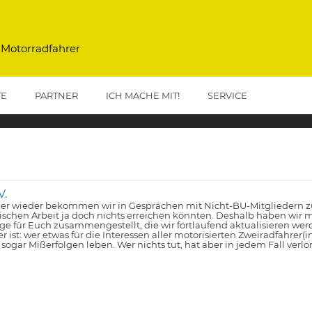
 Motorradfahrer
TE
PARTNER
ICH MACHE MIT!
SERVICE
V.
r wieder bekommen wir in Gesprächen mit Nicht-BU-Mitgliedern zu 
tischen Arbeit ja doch nichts erreichen könnten. Deshalb haben wir m
lge für Euch zusammengestellt, die wir fortlaufend aktualisieren wer
er ist: wer etwas für die Interessen aller motorisierten Zweiradfahrer(
 sogar Mißerfolgen leben. Wer nichts tut, hat aber in jedem Fall verlo