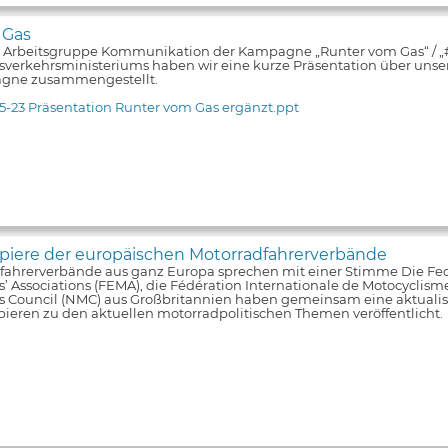
 Gas
e Arbeitsgruppe Kommunikation der Kampagne „Runter vom Gas“ / 
verkehrsministeriums haben wir eine kurze Präsentation über unsere
gne zusammengestellt.
5-23 Präsentation Runter vom Gas ergänzt.ppt
iere der europäischen Motorradfahrerverbände
fahrerverbände aus ganz Europa sprechen mit einer Stimme Die Fe
s’ Associations (FEMA), die Fédération Internationale de Motocyclism
ts Council (NMC) aus Großbritannien haben gemeinsam eine aktualis
pieren zu den aktuellen motorradpolitischen Themen veröffentlicht.