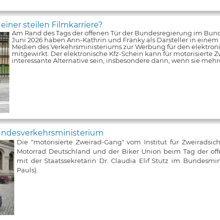
iner steilen Filmkarriere?
Am Rand des Tags der offenen Tür der Bundesregierung im Bun
Juni 2026 haben Ann-Kathrin und Fränky als Darsteller in einem V
Medien des Verkehrsministeriums zur Werbung für den elektroni
mitgewirkt. Der elektronische Kfz-Schein kann für motorisierte Z
interessante Alternative sein, insbesondere dann, wenn sie meh
Bundesverkehrsministerium
Die "motorisierte Zweirad-Gang" vom Institut für Zweiradsic
Motorrad Deutschland und der Biker Union beim Tag der of
mit der Staatssekretärin Dr. Claudia Elif Stutz im Bundesmin
Pauls).