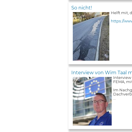
So nicht!
Helft mit,
https://ww
Interview von Wim Taal m
Interview
FEMA, mit
Im Nachga
Dachverba
...