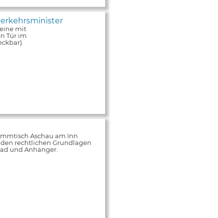
erkehrsminister
eine mit
n Tür im
ckbar).
tammtisch Aschau am Inn
 den rechtlichen Grundlagen
rrad und Anhänger.