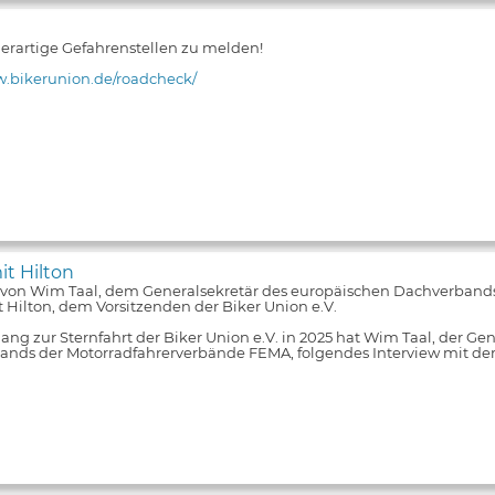
 derartige Gefahrenstellen zu melden!
w.bikerunion.de/roadcheck/
it Hilton
 von Wim Taal, dem Generalsekretär des europäischen Dachverband
 Hilton, dem Vorsitzenden der Biker Union e.V.
ng zur Sternfahrt der Biker Union e.V. in 2025 hat Wim Taal, der Ge
nds der Motorradfahrerverbände FEMA, folgendes Interview mit de