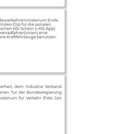
desverkehrsministerium Ende
ideo-Clip für die sozialen
schen Kfz-Schein (i-Kfz-App)
weiradfahrer(innen) eine
rere Kraftfahrzeuge benutzen.
herheit, dem Industrie Verband
fenen Tür der Bundesregierung
isterium für Verkehr (Foto Jan