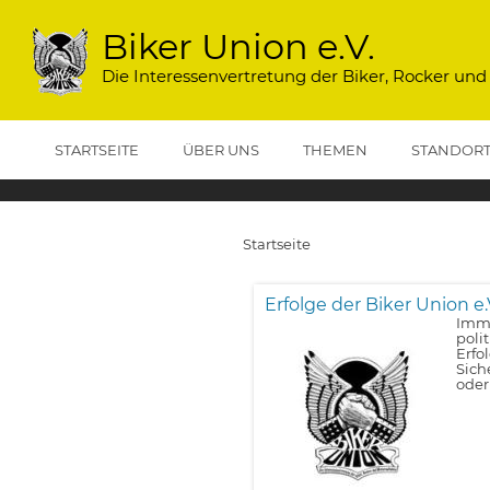
Direkt
zum
Biker Union e.V.
Inhalt
Die Interessenvertretung der Biker, Rocker und
STARTSEITE
ÜBER UNS
THEMEN
STANDOR
Startseite
Pfadnavigation
Erfolge der Biker Union e.
Imme
poli
Erfo
Sich
oder