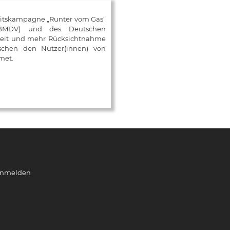
eitskampagne „Runter vom Gas“
 (BMDV) und des Deutschen
mkeit und mehr Rücksichtnahme
ischen den Nutzer(innen) von
met.
nmelden