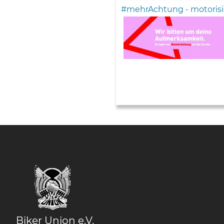
#mehrAchtung - motorisi
Biker Union e.V.