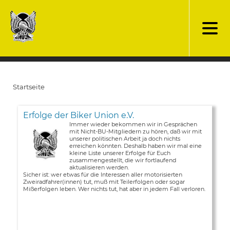
Direkt
zum
Inhalt
Startseite
Pfadnavigation
Erfolge der Biker Union e.V.
Immer wieder bekommen wir in Gesprächen
mit Nicht-BU-Mitgliedern zu hören, daß wir mit
unserer politischen Arbeit ja doch nichts
erreichen könnten. Deshalb haben wir mal eine
kleine Liste unserer Erfolge für Euch
zusammengestellt, die wir fortlaufend
aktualisieren werden.
Sicher ist: wer etwas für die Interessen aller motorisierten
Zweiradfahrer(innen) tut, muß mit Teilerfolgen oder sogar
Mißerfolgen leben. Wer nichts tut, hat aber in jedem Fall verloren.