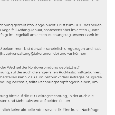
echnung gestellt bzw. abge-bucht. Er ist zum 01.01. des neuen
 Regelfall Anfang Januar, spätestens aber im ersten Quartal
 erfolgt im Regelfall am ersten Buchungstag unserer Bank im
 BU bekommen, bist du wahr-scheinlich umgezogen und hast
ail (hauptverwaltung@bikerunion.de) und wir können
der Wechsel der Kontoverbindung geplatzt ist?
ung, auf der auch die ange-fallen Rücklastschriftgebühren,
icherstellen kann, daß zum Zeitpunkt des Beitragseinzugs die
rbindung wechselt, sollte Rechnungsempfänger bleiben, um
ung bitte auf die BU-Beitragsrechnung, in der auch die
Kosten und Mehraufwand auf beiden Seiten.
lich keine aktuelle Adresse von dir. Eine kurze Nachfrage