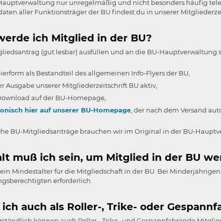
Hauptverwaltung nur unregelmäßig und nicht besonders häufig telef
aten aller Funktionsträger der BU findest du in unserer Mitgliederzei
erde ich Mitglied in der BU?
liedsantrag (gut lesbar) ausfüllen und an die BU-Hauptverwaltung s
ierform als Bestandteil des allgemeinen Info-Flyers der BU,
er Ausgabe unserer Mitgliederzeitschrift BU aktiv,
ownload auf der BU-Homepage,
ronisch hier auf unserer BU-Homepage
, der nach dem Versand aut
iche BU-Mitgliedsanträge brauchen wir im Original in der BU-Hauptve
alt muß ich sein, um Mitglied in der BU w
kein Mindestalter für die Mitgliedschaft in der BU. Bei Minderjährigen
gsberechtigten erforderlich.
ich auch als Roller-, Trike- oder Gespann
rständlich können auch Roller-, Trike- und Gespannfahrende Mitgli