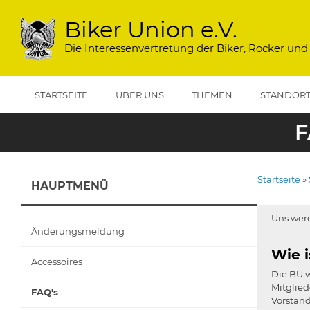
Direkt
zum
Biker Union e.V.
Inhalt
Die Interessenvertretung der Biker, Rocker und
STARTSEITE
ÜBER UNS
THEMEN
STANDOR
F
Startseite
HAUPTMENÜ
Pfadna
Uns werd
Änderungsmeldung
Wie i
Accessoires
Die BU w
Mitglie
FAQ's
Vorstand