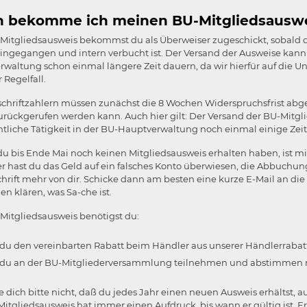
 bekomme ich meinen BU-Mitgliedsauswei
itgliedsausweis bekommst du als Überweiser zugeschickt, sobald de
ingegangen und intern verbucht ist. Der Versand der Ausweise kann
waltung schon einmal längere Zeit dauern, da wir hierfür auf die Un
 Regelfall.
schriftzahlern müssen zunächst die 8 Wochen Widerspruchsfrist abg
urückgerufen werden kann. Auch hier gilt: Der Versand der BU-Mit
liche Tätigkeit in der BU-Hauptverwaltung noch einmal einige Zeit d
 du bis Ende Mai noch keinen Mitgliedsausweis erhalten haben, ist m
 hast du das Geld auf ein falsches Konto überwiesen, die Abbuchung
chrift mehr von dir. Schicke dann am besten eine kurze E-Mail an 
en klären, was Sa-che ist.
Mitgliedsausweis benötigst du:
du den vereinbarten Rabatt beim Händler aus unserer Händlerrabattl
du an der BU-Mitgliederversammlung teilnehmen und abstimmen 
dich bitte nicht, daß du jedes Jahr einen neuen Ausweis erhältst, 
itgliedsausweis hat immer einen Aufdruck, bis wann er gültig ist. 