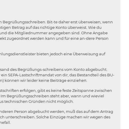
m Begrüßungsschreiben. Bit-te daher erst überweisen, wenn
igen Betrag auf das richtige Konto überweist. Wie du
lieds und die Mitgliednummer angegeben sind. Ohne Angabe
rekt zugeordnet werden kann und für eine an-dere Person
Zahlungsdienstleister bieten jedoch eine Überweisung auf
h Versand des Begrüßungs-schreibens vom Konto abgebucht.
 ein SEPA-Lastschriftmandat von dir, das Bestandteil des BU-
n) können wir leider keine Beiträge einziehen.
hriften erfolgen, gibt es keine feste Zeitspanne zwischen
 Im Begrüßungsschreiben steht aber, wann und wieviel
us technischen Gründen nicht möglich.
r anderen Person abgebucht werden, muß das auf dem Antrag
ich unterschreiben. Solche Einzüge machen wir wegen des
efall.