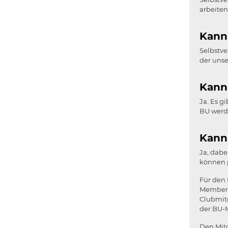
arbeiten
Kann
Selbstve
der unse
Kann
Ja. Es g
BU werd
Kann
Ja, dabe
können 
Für den 
Membern 
Clubmitg
der BU-M
Den Mitg