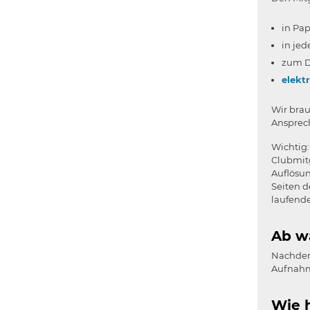
in Pap
in jed
zum D
elekt
Wir bra
Ansprech
Wichtig:
Clubmitg
Auflösun
Seiten d
laufende
Ab wa
Nachdem 
Aufnahm
Wie h