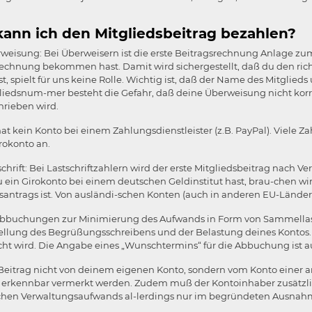
kann ich den Mitgliedsbeitrag bezahlen?
weisung: Bei Überweisern ist die erste Beitragsrechnung Anlage zu
echnung bekommen hast. Damit wird sichergestellt, daß du den richt
t, spielt für uns keine Rolle. Wichtig ist, daß der Name des Mitg
liedsnum-mer besteht die Gefahr, daß deine Überweisung nicht kor
hrieben wird.
at kein Konto bei einem Zahlungsdienstleister (z.B. PayPal). Viele 
rokonto an.
schrift: Bei Lastschriftzahlern wird der erste Mitgliedsbeitrag nac
ein Girokonto bei einem deutschen Geldinstitut hast, brau-chen wir
santrags ist. Von ausländi-schen Konten (auch in anderen EU-Länder
bbuchungen zur Minimierung des Aufwands in Form von Sammellastsc
tellung des Begrüßungsschreibens und der Belastung deines Kontos.
ht wird. Die Angabe eines „Wunschtermins“ für die Abbuchung ist a
r Beitrag nicht von deinem eigenen Konto, sondern vom Konto eine
h erkennbar vermerkt werden. Zudem muß der Kontoinhaber zusätzl
ichen Verwaltungsaufwands al-lerdings nur im begründeten Ausnahm