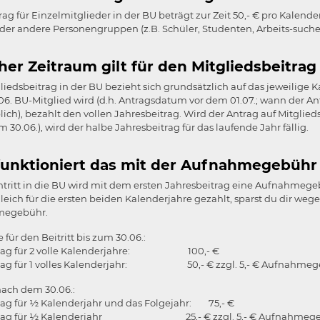
rag für Einzelmitglieder in der BU beträgt zur Zeit 50,- € pro Kalender
der andere Personengruppen (z.B. Schüler, Studenten, Arbeits-suche
er Zeitraum gilt für den Mitgliedsbeitrag
liedsbeitrag in der BU bezieht sich grundsätzlich auf das jeweilige Ka
6. BU-Mitglied wird (d.h. Antragsdatum vor dem 01.07.; wann der An
ich), bezahlt den vollen Jahresbeitrag. Wird der Antrag auf Mitglieds
 30.06.), wird der halbe Jahresbeitrag für das laufende Jahr fällig.
funktioniert das mit der Aufnahmegebühr
tritt in die BU wird mit dem ersten Jahresbeitrag eine Aufnahmegebü
leich für die ersten beiden Kalenderjahre gezahlt, sparst du dir we
megebühr.
e für den Beitritt bis zum 30.06.:
trag für 2 volle Kalenderjahre: 100,- €
trag für 1 volles Kalenderjahr: 50,- € zzgl. 5,- € Aufnahme
 nach dem 30.06.:
rag für ½ Kalenderjahr und das Folgejahr: 75,- €
itrag für ½ Kalenderjahr 25,- € zzgl. 5,- € Aufnahmeg