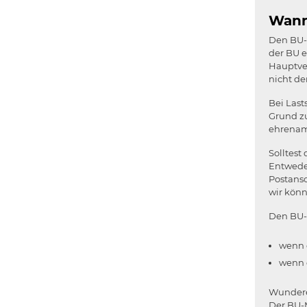
Wann
Den BU-M
der BU e
Hauptver
nicht der
Bei Last
Grund z
ehrenamt
Solltest
Entweder
Postans
wir könn
Den BU-
wenn 
wenn 
Wundere 
Der BU-M