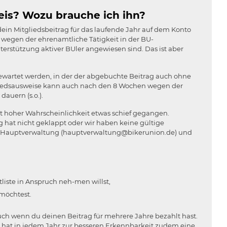
s? Wozu brauche ich ihn?
in Mitgliedsbeitrag für das laufende Jahr auf dem Konto
 wegen der ehrenamtliche Tätigkeit in der BU-
terstützung aktiver BUler angewiesen sind. Das ist aber
ewartet werden, in der der abgebuchte Beitrag auch ohne
gliedsausweise kann auch nach den 8 Wochen wegen der
auern (s.o.).
it hoher Wahrscheinlichkeit etwas schief gegangen.
 hat nicht geklappt oder wir haben keine gültige
die Hauptverwaltung (hauptverwaltung@bikerunion.de) und
iste in Anspruch neh-men willst,
möchtest.
auch wenn du deinen Beitrag für mehrere Jahre bezahlt hast.
Er hat in jedem Jahr zur besseren Erkennbarkeit zudem eine