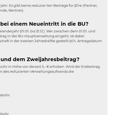
jahr. Es gibt keine reduzier-ten Beiträge für (Ehe-)Partner,
nde, Rentner).
 bei einem Neueintritt in die BU?
lenderjahr (01.01. bis 31.12.). Wer zwischen dem 01.01. und
trag in der BU-Hauptverwaltung eingeht, ist dabei
chaft in der zweiten Jahreshälfte gestellt (d.h. Antragsdatum
 und dem Zweijahresbeitrag?
hr in Höhe von derzeit 5,- € erhoben. Wird der Erstbeitrag
gen des reduzierten Verwaltungsaufwands die
gebühr
ebühr