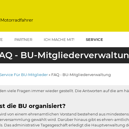
 Motorradfahrer
TE
PARTNER
ICH MACHE MIT!
SERVICE
AQ - BU-Mitgliederverwaltu
Service Für BU-Mitglieder
FAQ - BU-Mitgliederverwaltung
vigation
en viele Fragen immer wieder gestellt. Die Antworten auf die am häuf
st die BU organisiert?
ird von einem ehrenamtlichen Vorstand bestehend aus mindestens fü
derversammlung gewählt wird. Darüber hinaus gibt es ehren-amtlich
s. Das administrative Tagesgeschäft erledigt die Hauptverwaltung der