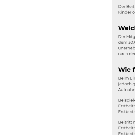
Der Beit
Kinder o
Welch
Der Mitg
dem 30.0
unerhebl
nach dem
Wie 
Beim Ein
jedoch g
Aufnah
Beispiel
Erstbei
Erstbei
Beitritt
Erstbeit
Erstbe