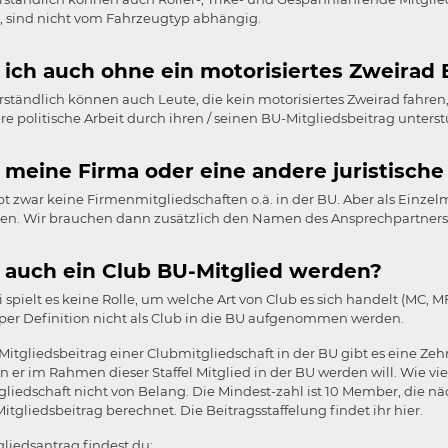
, sind nicht vom Fahrzeugtyp abhängig.
 ich auch ohne ein motorisiertes Zweirad
rständlich können auch Leute, die kein motorisiertes Zweirad fahren, 
re politische Arbeit durch ihren / seinen BU-Mitgliedsbeitrag unterst
 meine Firma oder eine andere juristisch
ibt zwar keine Firmenmitgliedschaften o.ä. in der BU. Aber als Einzel
en. Wir brauchen dann zusätzlich den Namen des Ansprechpartners 
 auch ein Club BU-Mitglied werden?
i spielt es keine Rolle, um welche Art von Club es sich handelt (MC, MF
per Definition nicht als Club in die BU aufgenommen werden.
Mitgliedsbeitrag einer Clubmitgliedschaft in der BU gibt es eine Zeh
er im Rahmen dieser Staffel Mitglied in der BU werden will. Wie viel
liedschaft nicht von Belang. Die Mindest-zahl ist 10 Member, die näch
itgliedsbeitrag berechnet. Die Beitragsstaffelung findet ihr hier.
liedsantrag findest du: