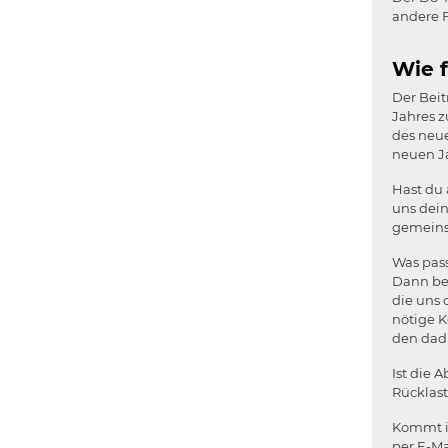
andere 
Wie f
Der Beit
Jahres z
des neue
neuen Ja
Hast du
uns dein
gemeinsa
Was pass
Dann bek
die uns 
nötige K
den dad
Ist die 
Rücklast
Kommt in
per E-Ma