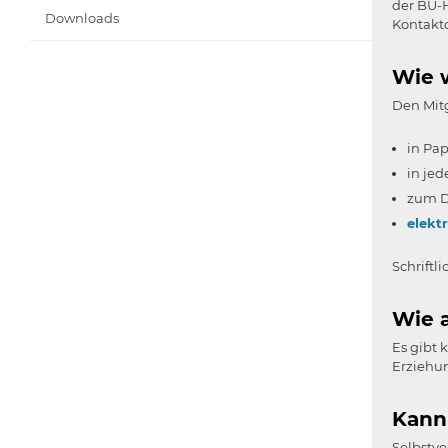
der BU-
Downloads
Kontaktd
Wie w
Den Mitg
in Pap
in jed
zum D
elekt
Schriftl
Wie 
Es gibt 
Erziehun
Kann 
Selbstve