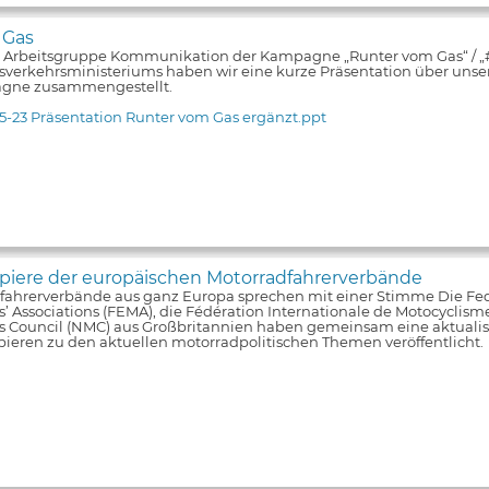
 Gas
e Arbeitsgruppe Kommunikation der Kampagne „Runter vom Gas“ / 
verkehrsministeriums haben wir eine kurze Präsentation über unsere
gne zusammengestellt.
5-23 Präsentation Runter vom Gas ergänzt.ppt
iere der europäischen Motorradfahrerverbände
fahrerverbände aus ganz Europa sprechen mit einer Stimme Die Fe
s’ Associations (FEMA), die Fédération Internationale de Motocyclism
ts Council (NMC) aus Großbritannien haben gemeinsam eine aktualis
pieren zu den aktuellen motorradpolitischen Themen veröffentlicht.