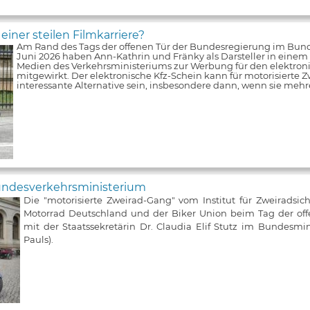
iner steilen Filmkarriere?
Am Rand des Tags der offenen Tür der Bundesregierung im Bun
Juni 2026 haben Ann-Kathrin und Fränky als Darsteller in einem V
Medien des Verkehrsministeriums zur Werbung für den elektroni
mitgewirkt. Der elektronische Kfz-Schein kann für motorisierte Z
interessante Alternative sein, insbesondere dann, wenn sie meh
Bundesverkehrsministerium
Die "motorisierte Zweirad-Gang" vom Institut für Zweiradsic
Motorrad Deutschland und der Biker Union beim Tag der of
mit der Staatssekretärin Dr. Claudia Elif Stutz im Bundesmin
Pauls).