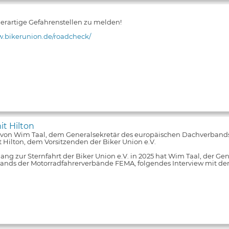
 derartige Gefahrenstellen zu melden!
w.bikerunion.de/roadcheck/
it Hilton
 von Wim Taal, dem Generalsekretär des europäischen Dachverband
 Hilton, dem Vorsitzenden der Biker Union e.V.
ng zur Sternfahrt der Biker Union e.V. in 2025 hat Wim Taal, der Ge
nds der Motorradfahrerverbände FEMA, folgendes Interview mit de