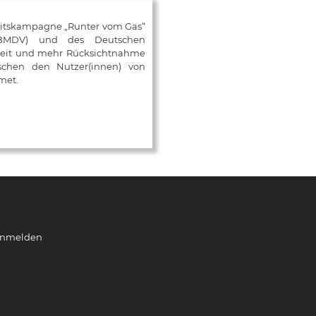
eitskampagne „Runter vom Gas“
 (BMDV) und des Deutschen
mkeit und mehr Rücksichtnahme
ischen den Nutzer(innen) von
met.
nmelden