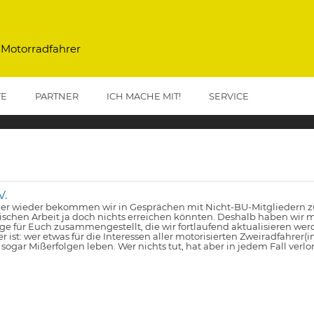
 Motorradfahrer
TE
PARTNER
ICH MACHE MIT!
SERVICE
V.
r wieder bekommen wir in Gesprächen mit Nicht-BU-Mitgliedern zu 
tischen Arbeit ja doch nichts erreichen könnten. Deshalb haben wir m
lge für Euch zusammengestellt, die wir fortlaufend aktualisieren wer
er ist: wer etwas für die Interessen aller motorisierten Zweiradfahrer(
 sogar Mißerfolgen leben. Wer nichts tut, hat aber in jedem Fall verlo