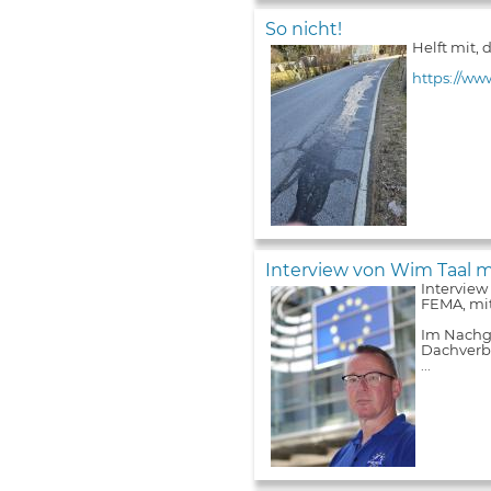
So nicht!
Helft mit,
https://ww
Interview von Wim Taal m
Interview
FEMA, mit
Im Nachga
Dachverba
...