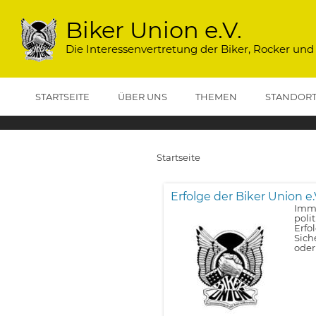
Direkt
zum
Biker Union e.V.
Inhalt
Die Interessenvertretung der Biker, Rocker und
STARTSEITE
ÜBER UNS
THEMEN
STANDOR
Startseite
Pfadnavigation
Erfolge der Biker Union e.
Imme
poli
Erfo
Sich
oder