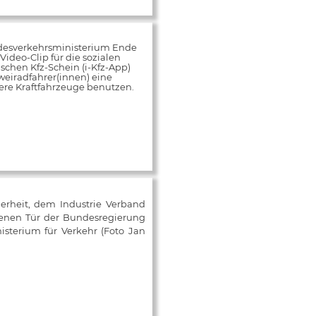
desverkehrsministerium Ende
ideo-Clip für die sozialen
schen Kfz-Schein (i-Kfz-App)
weiradfahrer(innen) eine
rere Kraftfahrzeuge benutzen.
herheit, dem Industrie Verband
fenen Tür der Bundesregierung
isterium für Verkehr (Foto Jan