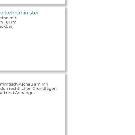
erkehrsminister
eine mit
n Tür im
ckbar).
tammtisch Aschau am Inn
 den rechtlichen Grundlagen
rrad und Anhänger.