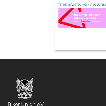
#mehrAchtung - motorisi
Biker Union e.V.