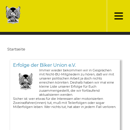
Direkt
zum
Inhalt
Startseite
Pfadnavigation
Erfolge der Biker Union e.V.
Immer wieder bekommen wir in Gesprächen
mit Nicht-BU-Mitgliedern zu hören, daß wir mit
unserer politischen Arbeit ja doch nichts
erreichen könnten. Deshalb haben wir mal eine
kleine Liste unserer Erfolge für Euch
zusammengestellt, die wir fortlaufend
aktualisieren werden.
Sicher ist: wer etwas für die Interessen aller motorisierten
Zweiradfahrer(innen) tut, muß mit Teilerfolgen oder sogar
Mißerfolgen leben. Wer nichts tut, hat aber in jedem Fall verloren.