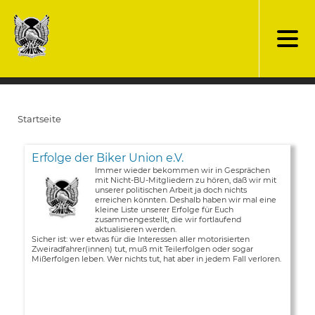
Direkt
zum
Inhalt
Startseite
Pfadnavigation
Erfolge der Biker Union e.V.
Immer wieder bekommen wir in Gesprächen
mit Nicht-BU-Mitgliedern zu hören, daß wir mit
unserer politischen Arbeit ja doch nichts
erreichen könnten. Deshalb haben wir mal eine
kleine Liste unserer Erfolge für Euch
zusammengestellt, die wir fortlaufend
aktualisieren werden.
Sicher ist: wer etwas für die Interessen aller motorisierten
Zweiradfahrer(innen) tut, muß mit Teilerfolgen oder sogar
Mißerfolgen leben. Wer nichts tut, hat aber in jedem Fall verloren.