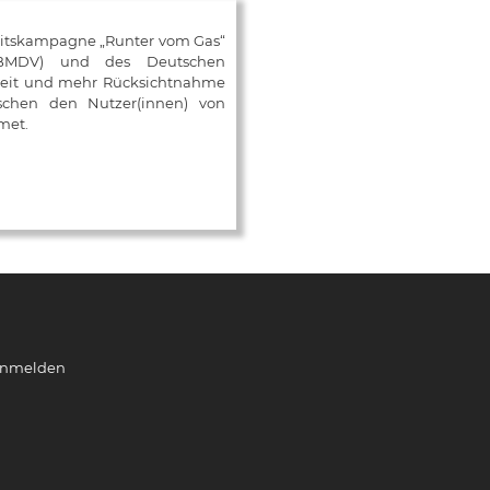
eitskampagne „Runter vom Gas“
 (BMDV) und des Deutschen
mkeit und mehr Rücksichtnahme
ischen den Nutzer(innen) von
met.
nmelden