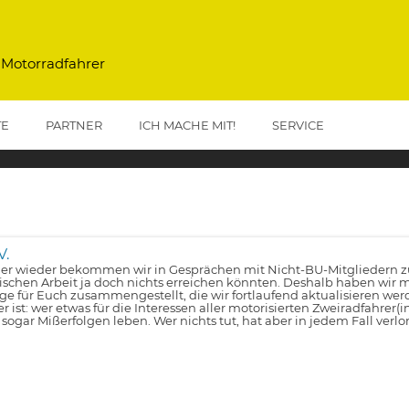
 Motorradfahrer
TE
PARTNER
ICH MACHE MIT!
SERVICE
V.
r wieder bekommen wir in Gesprächen mit Nicht-BU-Mitgliedern zu 
tischen Arbeit ja doch nichts erreichen könnten. Deshalb haben wir m
lge für Euch zusammengestellt, die wir fortlaufend aktualisieren wer
er ist: wer etwas für die Interessen aller motorisierten Zweiradfahrer(
 sogar Mißerfolgen leben. Wer nichts tut, hat aber in jedem Fall verlo