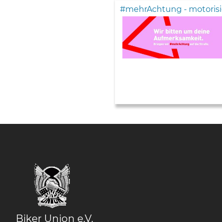
#mehrAchtung - motorisi
Biker Union e.V.