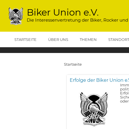
Direkt
zum
Biker Union e.V.
Inhalt
Die Interessenvertretung der Biker, Rocker und
STARTSEITE
ÜBER UNS
THEMEN
STANDOR
Startseite
Pfadnavigation
Erfolge der Biker Union e.
Imme
poli
Erfo
Sich
oder