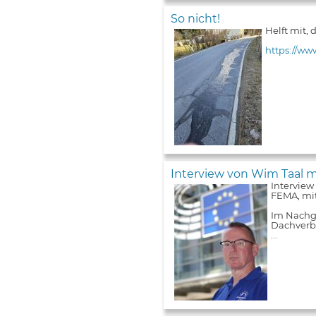
So nicht!
Helft mit,
https://ww
Interview von Wim Taal m
Interview
FEMA, mit
Im Nachga
Dachverba
...