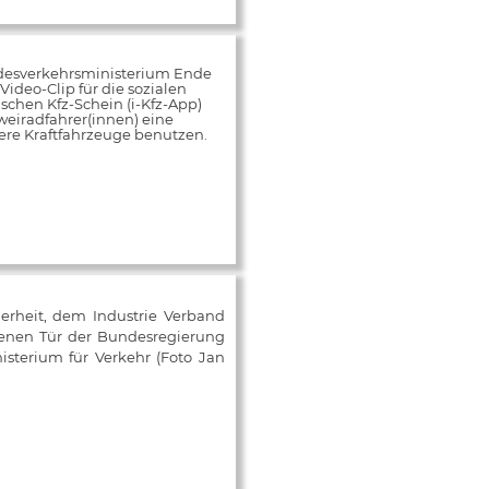
desverkehrsministerium Ende
ideo-Clip für die sozialen
schen Kfz-Schein (i-Kfz-App)
weiradfahrer(innen) eine
rere Kraftfahrzeuge benutzen.
herheit, dem Industrie Verband
fenen Tür der Bundesregierung
isterium für Verkehr (Foto Jan