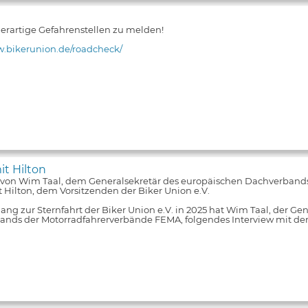
 derartige Gefahrenstellen zu melden!
w.bikerunion.de/roadcheck/
it Hilton
 von Wim Taal, dem Generalsekretär des europäischen Dachverband
 Hilton, dem Vorsitzenden der Biker Union e.V.
ng zur Sternfahrt der Biker Union e.V. in 2025 hat Wim Taal, der Ge
nds der Motorradfahrerverbände FEMA, folgendes Interview mit de