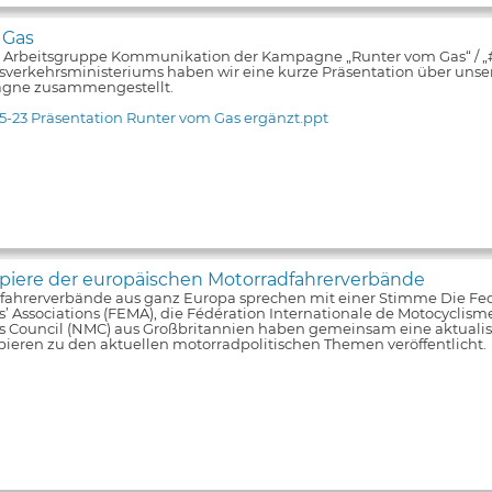
 Gas
e Arbeitsgruppe Kommunikation der Kampagne „Runter vom Gas“ / 
verkehrsministeriums haben wir eine kurze Präsentation über unsere
gne zusammengestellt.
5-23 Präsentation Runter vom Gas ergänzt.ppt
iere der europäischen Motorradfahrerverbände
fahrerverbände aus ganz Europa sprechen mit einer Stimme Die Fe
s’ Associations (FEMA), die Fédération Internationale de Motocyclism
ts Council (NMC) aus Großbritannien haben gemeinsam eine aktualis
pieren zu den aktuellen motorradpolitischen Themen veröffentlicht.