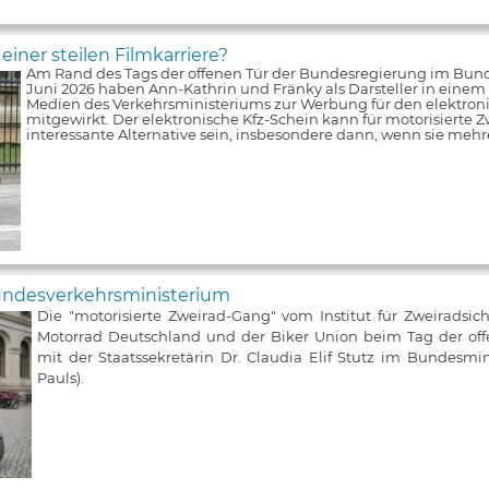
iner steilen Filmkarriere?
Am Rand des Tags der offenen Tür der Bundesregierung im Bun
Juni 2026 haben Ann-Kathrin und Fränky als Darsteller in einem V
Medien des Verkehrsministeriums zur Werbung für den elektroni
mitgewirkt. Der elektronische Kfz-Schein kann für motorisierte Z
interessante Alternative sein, insbesondere dann, wenn sie meh
Bundesverkehrsministerium
Die "motorisierte Zweirad-Gang" vom Institut für Zweiradsic
Motorrad Deutschland und der Biker Union beim Tag der of
mit der Staatssekretärin Dr. Claudia Elif Stutz im Bundesmin
Pauls).