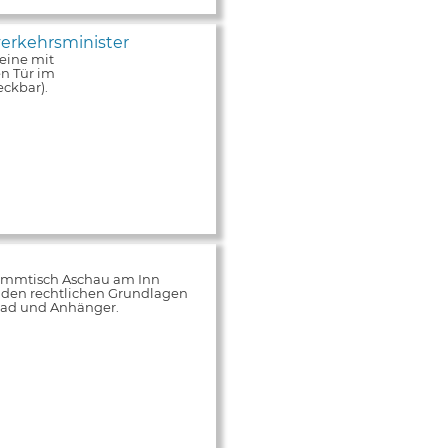
erkehrsminister
eine mit
n Tür im
ckbar).
tammtisch Aschau am Inn
 den rechtlichen Grundlagen
rrad und Anhänger.