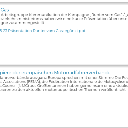
 Gas
e Arbeitsgruppe Kommunikation der Kampagne „Runter vom Gas“ / 
verkehrsministeriums haben wir eine kurze Präsentation über unsere
gne zusammengestellt.
5-23 Präsentation Runter vom Gas ergänzt.ppt
iere der europäischen Motorradfahrerverbände
fahrerverbände aus ganz Europa sprechen mit einer Stimme Die Fe
s’ Associations (FEMA), die Fédération Internationale de Motocyclism
ts Council (NMC) aus Großbritannien haben gemeinsam eine aktualis
pieren zu den aktuellen motorradpolitischen Themen veröffentlicht.