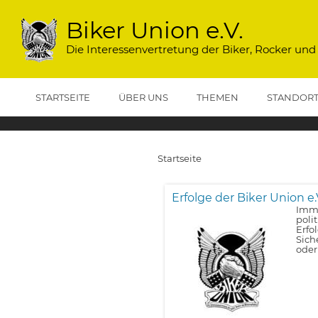
Direkt
zum
Biker Union e.V.
Inhalt
Die Interessenvertretung der Biker, Rocker und
STARTSEITE
ÜBER UNS
THEMEN
STANDOR
Startseite
Pfadnavigation
Erfolge der Biker Union e.
Imme
poli
Erfo
Sich
oder