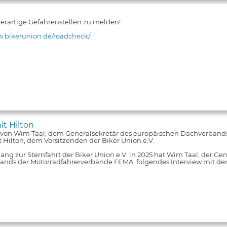
 derartige Gefahrenstellen zu melden!
w.bikerunion.de/roadcheck/
it Hilton
 von Wim Taal, dem Generalsekretär des europäischen Dachverband
 Hilton, dem Vorsitzenden der Biker Union e.V.
ng zur Sternfahrt der Biker Union e.V. in 2025 hat Wim Taal, der Ge
nds der Motorradfahrerverbände FEMA, folgendes Interview mit de