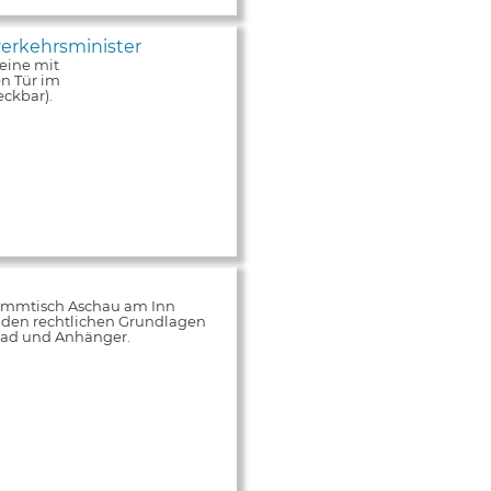
erkehrsminister
eine mit
n Tür im
ckbar).
tammtisch Aschau am Inn
 den rechtlichen Grundlagen
rrad und Anhänger.