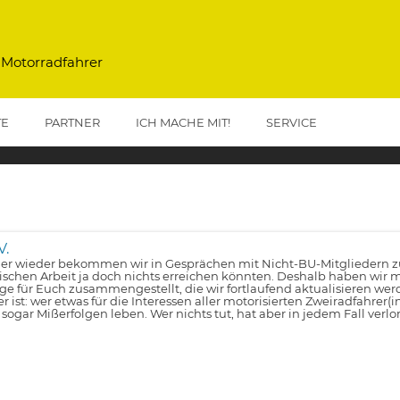
 Motorradfahrer
TE
PARTNER
ICH MACHE MIT!
SERVICE
V.
r wieder bekommen wir in Gesprächen mit Nicht-BU-Mitgliedern zu 
tischen Arbeit ja doch nichts erreichen könnten. Deshalb haben wir m
lge für Euch zusammengestellt, die wir fortlaufend aktualisieren wer
er ist: wer etwas für die Interessen aller motorisierten Zweiradfahrer(
 sogar Mißerfolgen leben. Wer nichts tut, hat aber in jedem Fall verlo