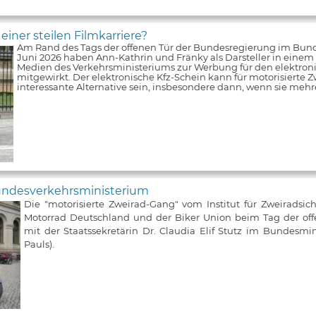
iner steilen Filmkarriere?
Am Rand des Tags der offenen Tür der Bundesregierung im Bun
Juni 2026 haben Ann-Kathrin und Fränky als Darsteller in einem V
Medien des Verkehrsministeriums zur Werbung für den elektroni
mitgewirkt. Der elektronische Kfz-Schein kann für motorisierte Z
interessante Alternative sein, insbesondere dann, wenn sie meh
Bundesverkehrsministerium
Die "motorisierte Zweirad-Gang" vom Institut für Zweiradsic
Motorrad Deutschland und der Biker Union beim Tag der of
mit der Staatssekretärin Dr. Claudia Elif Stutz im Bundesmin
Pauls).