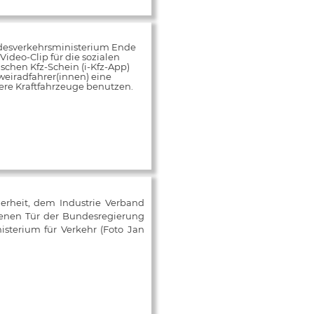
desverkehrsministerium Ende
ideo-Clip für die sozialen
schen Kfz-Schein (i-Kfz-App)
weiradfahrer(innen) eine
rere Kraftfahrzeuge benutzen.
herheit, dem Industrie Verband
fenen Tür der Bundesregierung
isterium für Verkehr (Foto Jan