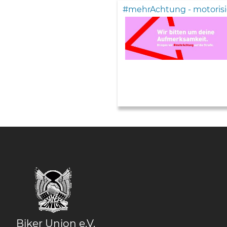
#mehrAchtung - motorisi
Biker Union e.V.