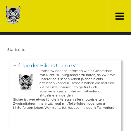
Direkt
zum
Inhalt
Startseite
Pfadnavigation
Erfolge der Biker Union e.V.
Immer wieder bekommen wir in Gesprächen
mit Nicht-BU-Mitgliedern zu hören, daß wir mit
unserer politischen Arbeit ja doch nichts
erreichen könnten. Deshalb haben wir mal eine
kleine Liste unserer Erfolge für Euch
zusammengestellt, die wir fortlaufend
aktualisieren werden.
Sicher ist: wer etwas für die Interessen aller motorisierten
Zweiradfahrer(innen) tut, muß mit Teilerfolgen oder sogar
Mißerfolgen leben. Wer nichts tut, hat aber in jedem Fall verloren.