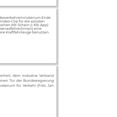
desverkehrsministerium Ende
ideo-Clip für die sozialen
schen Kfz-Schein (i-Kfz-App)
weiradfahrer(innen) eine
rere Kraftfahrzeuge benutzen.
herheit, dem Industrie Verband
fenen Tür der Bundesregierung
isterium für Verkehr (Foto Jan