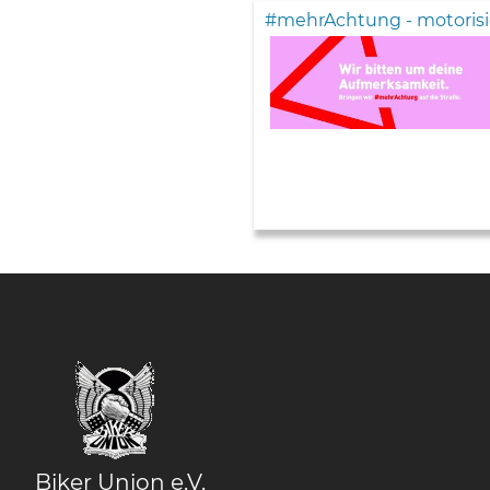
#mehrAchtung - motorisi
Biker Union e.V.