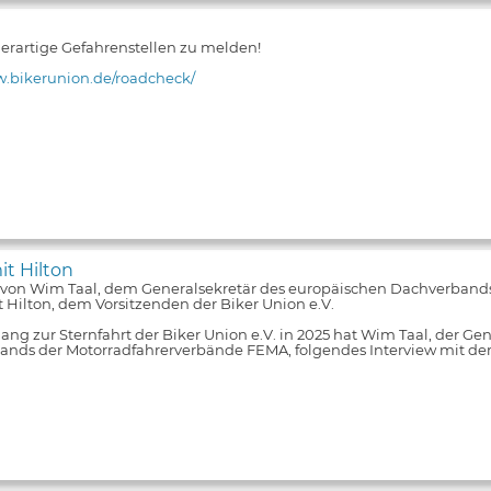
 derartige Gefahrenstellen zu melden!
w.bikerunion.de/roadcheck/
it Hilton
 von Wim Taal, dem Generalsekretär des europäischen Dachverband
 Hilton, dem Vorsitzenden der Biker Union e.V.
ng zur Sternfahrt der Biker Union e.V. in 2025 hat Wim Taal, der Ge
nds der Motorradfahrerverbände FEMA, folgendes Interview mit de