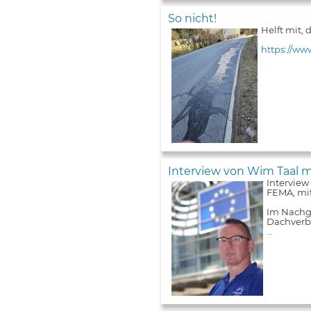
So nicht!
Helft mit,
https://ww
Interview von Wim Taal m
Interview
FEMA, mit
Im Nachga
Dachverba
...