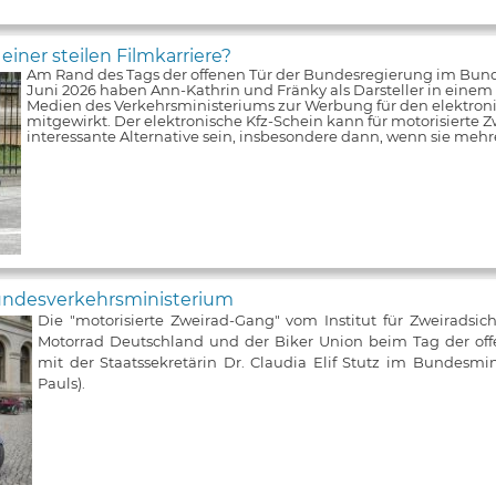
iner steilen Filmkarriere?
Am Rand des Tags der offenen Tür der Bundesregierung im Bun
Juni 2026 haben Ann-Kathrin und Fränky als Darsteller in einem V
Medien des Verkehrsministeriums zur Werbung für den elektroni
mitgewirkt. Der elektronische Kfz-Schein kann für motorisierte Z
interessante Alternative sein, insbesondere dann, wenn sie meh
Bundesverkehrsministerium
Die "motorisierte Zweirad-Gang" vom Institut für Zweiradsic
Motorrad Deutschland und der Biker Union beim Tag der of
mit der Staatssekretärin Dr. Claudia Elif Stutz im Bundesmin
Pauls).