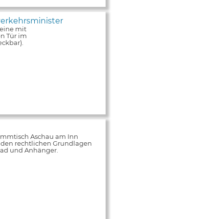
erkehrsminister
eine mit
n Tür im
ckbar).
tammtisch Aschau am Inn
 den rechtlichen Grundlagen
rrad und Anhänger.