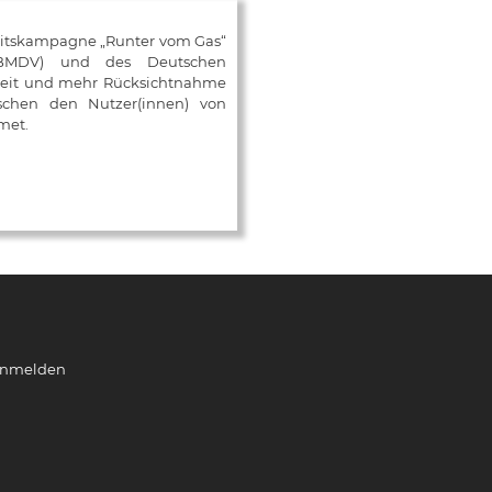
eitskampagne „Runter vom Gas“
 (BMDV) und des Deutschen
mkeit und mehr Rücksichtnahme
ischen den Nutzer(innen) von
met.
nmelden