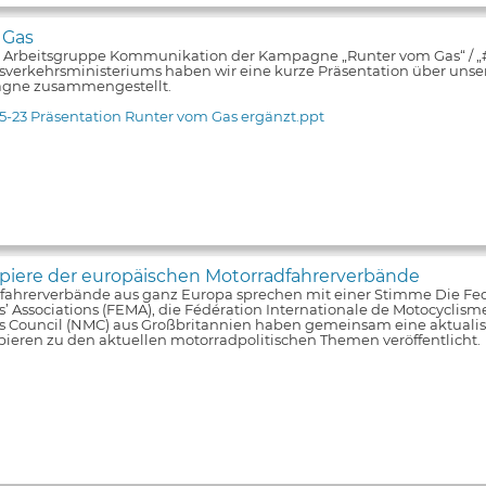
 Gas
e Arbeitsgruppe Kommunikation der Kampagne „Runter vom Gas“ / 
verkehrsministeriums haben wir eine kurze Präsentation über unsere
gne zusammengestellt.
5-23 Präsentation Runter vom Gas ergänzt.ppt
iere der europäischen Motorradfahrerverbände
fahrerverbände aus ganz Europa sprechen mit einer Stimme Die Fe
s’ Associations (FEMA), die Fédération Internationale de Motocyclism
ts Council (NMC) aus Großbritannien haben gemeinsam eine aktualis
pieren zu den aktuellen motorradpolitischen Themen veröffentlicht.