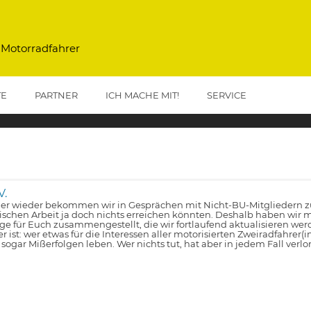
 Motorradfahrer
TE
PARTNER
ICH MACHE MIT!
SERVICE
V.
r wieder bekommen wir in Gesprächen mit Nicht-BU-Mitgliedern zu 
tischen Arbeit ja doch nichts erreichen könnten. Deshalb haben wir m
lge für Euch zusammengestellt, die wir fortlaufend aktualisieren wer
er ist: wer etwas für die Interessen aller motorisierten Zweiradfahrer(
 sogar Mißerfolgen leben. Wer nichts tut, hat aber in jedem Fall verlo