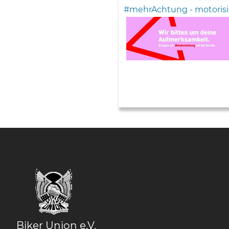
#mehrAchtung - motorisi
Biker Union e.V.