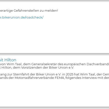
 derartige Gefahrenstellen zu melden!
w.bikerunion.de/roadcheck/
it Hilton
 von Wim Taal, dem Generalsekretär des europäischen Dachverband
 Hilton, dem Vorsitzenden der Biker Union e.V.
ng zur Sternfahrt der Biker Union e.V. in 2025 hat Wim Taal, der Ge
nds der Motorradfahrerverbände FEMA, folgendes Interview mit de