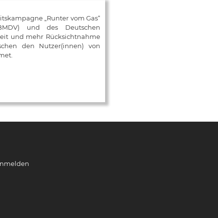
eitskampagne „Runter vom Gas“
 (BMDV) und des Deutschen
mkeit und mehr Rücksichtnahme
ischen den Nutzer(innen) von
met.
nmelden