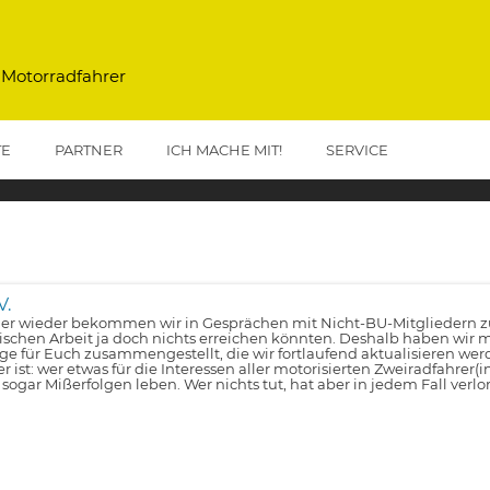
 Motorradfahrer
TE
PARTNER
ICH MACHE MIT!
SERVICE
V.
r wieder bekommen wir in Gesprächen mit Nicht-BU-Mitgliedern zu 
tischen Arbeit ja doch nichts erreichen könnten. Deshalb haben wir m
lge für Euch zusammengestellt, die wir fortlaufend aktualisieren wer
er ist: wer etwas für die Interessen aller motorisierten Zweiradfahrer(
 sogar Mißerfolgen leben. Wer nichts tut, hat aber in jedem Fall verlo