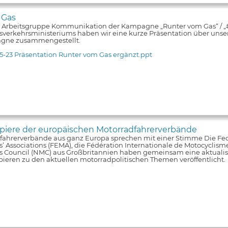
 Gas
e Arbeitsgruppe Kommunikation der Kampagne „Runter vom Gas“ / 
verkehrsministeriums haben wir eine kurze Präsentation über unsere
gne zusammengestellt.
5-23 Präsentation Runter vom Gas ergänzt.ppt
iere der europäischen Motorradfahrerverbände
fahrerverbände aus ganz Europa sprechen mit einer Stimme Die Fe
s’ Associations (FEMA), die Fédération Internationale de Motocyclism
ts Council (NMC) aus Großbritannien haben gemeinsam eine aktualis
pieren zu den aktuellen motorradpolitischen Themen veröffentlicht.