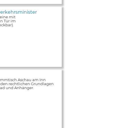
erkehrsminister
eine mit
n Tür im
ckbar).
tammtisch Aschau am Inn
 den rechtlichen Grundlagen
rrad und Anhänger.