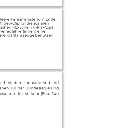
desverkehrsministerium Ende
ideo-Clip für die sozialen
schen Kfz-Schein (i-Kfz-App)
weiradfahrer(innen) eine
rere Kraftfahrzeuge benutzen.
herheit, dem Industrie Verband
fenen Tür der Bundesregierung
isterium für Verkehr (Foto Jan