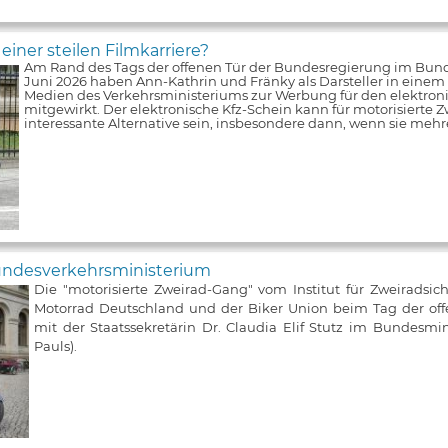
iner steilen Filmkarriere?
Am Rand des Tags der offenen Tür der Bundesregierung im Bun
Juni 2026 haben Ann-Kathrin und Fränky als Darsteller in einem V
Medien des Verkehrsministeriums zur Werbung für den elektroni
mitgewirkt. Der elektronische Kfz-Schein kann für motorisierte Z
interessante Alternative sein, insbesondere dann, wenn sie meh
Bundesverkehrsministerium
Die "motorisierte Zweirad-Gang" vom Institut für Zweiradsic
Motorrad Deutschland und der Biker Union beim Tag der of
mit der Staatssekretärin Dr. Claudia Elif Stutz im Bundesmin
Pauls).