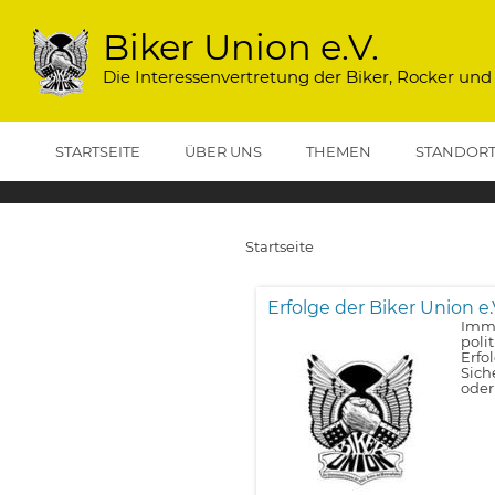
Direkt
zum
Biker Union e.V.
Inhalt
Die Interessenvertretung der Biker, Rocker und
STARTSEITE
ÜBER UNS
THEMEN
STANDOR
Startseite
Pfadnavigation
Erfolge der Biker Union e.
Imme
poli
Erfo
Sich
oder