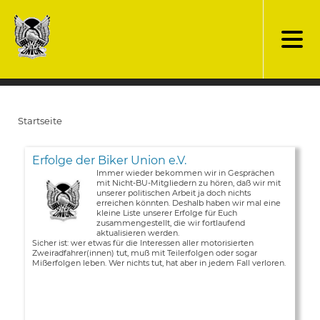
Direkt
zum
Inhalt
Startseite
Pfadnavigation
Erfolge der Biker Union e.V.
Immer wieder bekommen wir in Gesprächen
mit Nicht-BU-Mitgliedern zu hören, daß wir mit
unserer politischen Arbeit ja doch nichts
erreichen könnten. Deshalb haben wir mal eine
kleine Liste unserer Erfolge für Euch
zusammengestellt, die wir fortlaufend
aktualisieren werden.
Sicher ist: wer etwas für die Interessen aller motorisierten
Zweiradfahrer(innen) tut, muß mit Teilerfolgen oder sogar
Mißerfolgen leben. Wer nichts tut, hat aber in jedem Fall verloren.