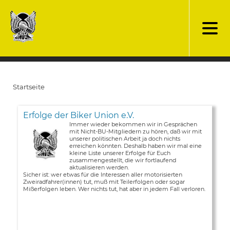
Direkt
zum
Inhalt
Startseite
Pfadnavigation
Erfolge der Biker Union e.V.
Immer wieder bekommen wir in Gesprächen
mit Nicht-BU-Mitgliedern zu hören, daß wir mit
unserer politischen Arbeit ja doch nichts
erreichen könnten. Deshalb haben wir mal eine
kleine Liste unserer Erfolge für Euch
zusammengestellt, die wir fortlaufend
aktualisieren werden.
Sicher ist: wer etwas für die Interessen aller motorisierten
Zweiradfahrer(innen) tut, muß mit Teilerfolgen oder sogar
Mißerfolgen leben. Wer nichts tut, hat aber in jedem Fall verloren.