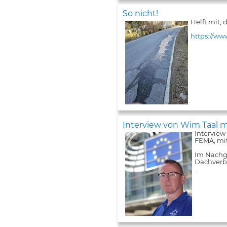
So nicht!
Helft mit,
https://ww
Interview von Wim Taal m
Interview
FEMA, mit
Im Nachga
Dachverba
...