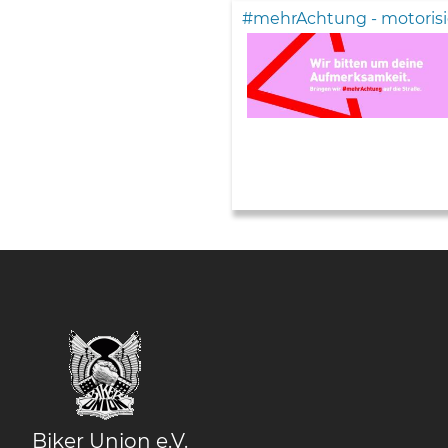
#mehrAchtung - motorisi
Biker Union e.V.