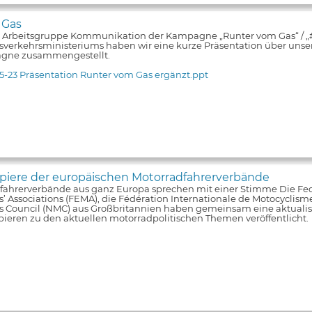
 Gas
e Arbeitsgruppe Kommunikation der Kampagne „Runter vom Gas“ / 
verkehrsministeriums haben wir eine kurze Präsentation über unsere
gne zusammengestellt.
5-23 Präsentation Runter vom Gas ergänzt.ppt
iere der europäischen Motorradfahrerverbände
fahrerverbände aus ganz Europa sprechen mit einer Stimme Die Fe
s’ Associations (FEMA), die Fédération Internationale de Motocyclism
ts Council (NMC) aus Großbritannien haben gemeinsam eine aktualis
pieren zu den aktuellen motorradpolitischen Themen veröffentlicht.