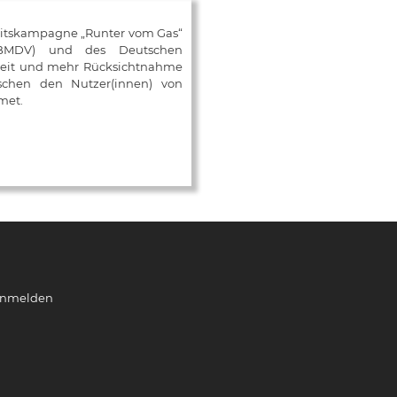
eitskampagne „Runter vom Gas“
 (BMDV) und des Deutschen
mkeit und mehr Rücksichtnahme
ischen den Nutzer(innen) von
met.
nmelden