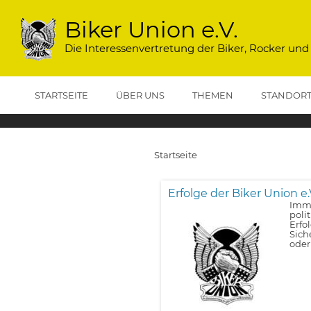
Direkt
zum
Biker Union e.V.
Inhalt
Die Interessenvertretung der Biker, Rocker und
STARTSEITE
ÜBER UNS
THEMEN
STANDOR
Startseite
Pfadnavigation
Erfolge der Biker Union e.
Imme
poli
Erfo
Sich
oder