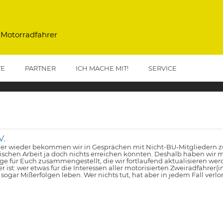
 Motorradfahrer
TE
PARTNER
ICH MACHE MIT!
SERVICE
V.
r wieder bekommen wir in Gesprächen mit Nicht-BU-Mitgliedern zu 
tischen Arbeit ja doch nichts erreichen könnten. Deshalb haben wir m
lge für Euch zusammengestellt, die wir fortlaufend aktualisieren wer
er ist: wer etwas für die Interessen aller motorisierten Zweiradfahrer(
 sogar Mißerfolgen leben. Wer nichts tut, hat aber in jedem Fall verlo