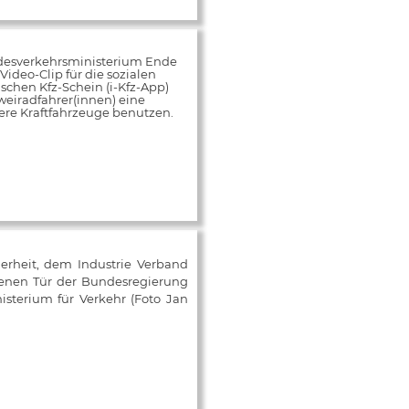
desverkehrsministerium Ende
ideo-Clip für die sozialen
schen Kfz-Schein (i-Kfz-App)
weiradfahrer(innen) eine
rere Kraftfahrzeuge benutzen.
herheit, dem Industrie Verband
fenen Tür der Bundesregierung
isterium für Verkehr (Foto Jan