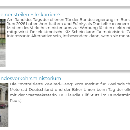
iner steilen Filmkarriere?
Am Rand des Tags der offenen Tür der Bundesregierung im Bun
Juni 2026 haben Ann-Kathrin und Fränky als Darsteller in einem V
Medien des Verkehrsministeriums zur Werbung für den elektroni
mitgewirkt. Der elektronische Kfz-Schein kann für motorisierte Z
interessante Alternative sein, insbesondere dann, wenn sie meh
Bundesverkehrsministerium
Die "motorisierte Zweirad-Gang" vom Institut für Zweiradsic
Motorrad Deutschland und der Biker Union beim Tag der of
mit der Staatssekretärin Dr. Claudia Elif Stutz im Bundesmin
Pauls).