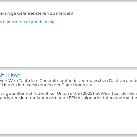
 derartige Gefahrenstellen zu melden!
w.bikerunion.de/roadcheck/
it Hilton
 von Wim Taal, dem Generalsekretär des europäischen Dachverband
 Hilton, dem Vorsitzenden der Biker Union e.V.
ng zur Sternfahrt der Biker Union e.V. in 2025 hat Wim Taal, der Ge
nds der Motorradfahrerverbände FEMA, folgendes Interview mit de