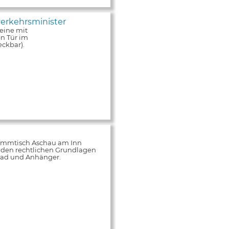
erkehrsminister
eine mit
n Tür im
ckbar).
tammtisch Aschau am Inn
 den rechtlichen Grundlagen
rrad und Anhänger.