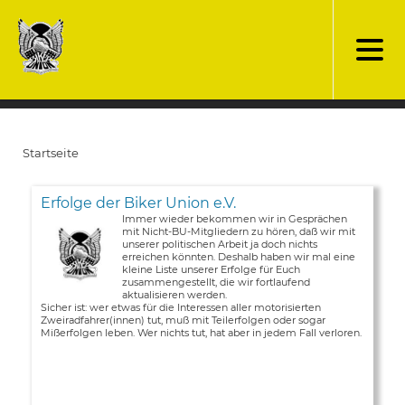
Direkt
zum
Inhalt
Startseite
Pfadnavigation
Erfolge der Biker Union e.V.
Immer wieder bekommen wir in Gesprächen
mit Nicht-BU-Mitgliedern zu hören, daß wir mit
unserer politischen Arbeit ja doch nichts
erreichen könnten. Deshalb haben wir mal eine
kleine Liste unserer Erfolge für Euch
zusammengestellt, die wir fortlaufend
aktualisieren werden.
Sicher ist: wer etwas für die Interessen aller motorisierten
Zweiradfahrer(innen) tut, muß mit Teilerfolgen oder sogar
Mißerfolgen leben. Wer nichts tut, hat aber in jedem Fall verloren.