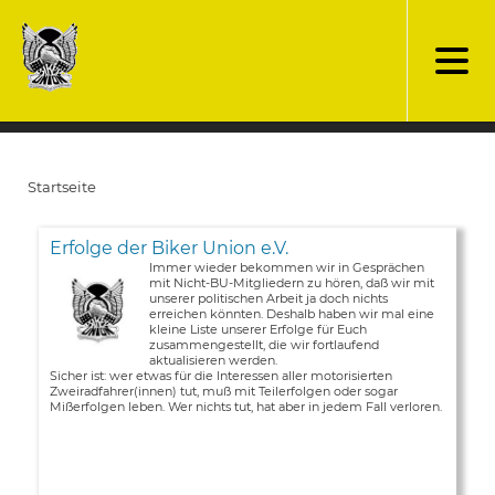
Direkt
zum
Inhalt
Startseite
Pfadnavigation
Erfolge der Biker Union e.V.
Immer wieder bekommen wir in Gesprächen
mit Nicht-BU-Mitgliedern zu hören, daß wir mit
unserer politischen Arbeit ja doch nichts
erreichen könnten. Deshalb haben wir mal eine
kleine Liste unserer Erfolge für Euch
zusammengestellt, die wir fortlaufend
aktualisieren werden.
Sicher ist: wer etwas für die Interessen aller motorisierten
Zweiradfahrer(innen) tut, muß mit Teilerfolgen oder sogar
Mißerfolgen leben. Wer nichts tut, hat aber in jedem Fall verloren.