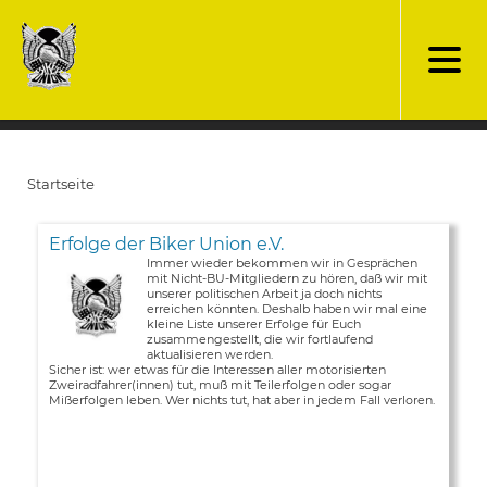
Direkt
zum
Inhalt
Startseite
Pfadnavigation
Erfolge der Biker Union e.V.
Immer wieder bekommen wir in Gesprächen
mit Nicht-BU-Mitgliedern zu hören, daß wir mit
unserer politischen Arbeit ja doch nichts
erreichen könnten. Deshalb haben wir mal eine
kleine Liste unserer Erfolge für Euch
zusammengestellt, die wir fortlaufend
aktualisieren werden.
Sicher ist: wer etwas für die Interessen aller motorisierten
Zweiradfahrer(innen) tut, muß mit Teilerfolgen oder sogar
Mißerfolgen leben. Wer nichts tut, hat aber in jedem Fall verloren.