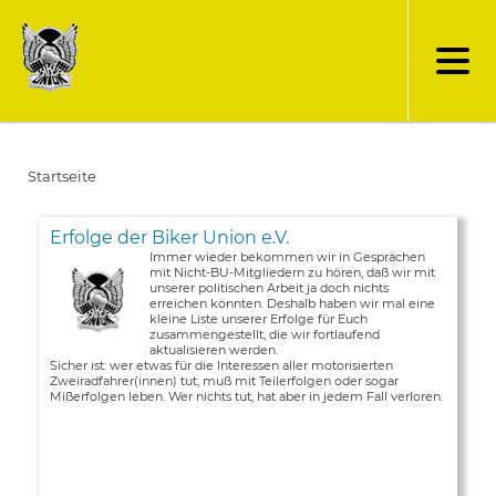
Direkt
zum
Inhalt
Startseite
Pfadnavigation
Erfolge der Biker Union e.V.
Immer wieder bekommen wir in Gesprächen
mit Nicht-BU-Mitgliedern zu hören, daß wir mit
unserer politischen Arbeit ja doch nichts
erreichen könnten. Deshalb haben wir mal eine
kleine Liste unserer Erfolge für Euch
zusammengestellt, die wir fortlaufend
aktualisieren werden.
Sicher ist: wer etwas für die Interessen aller motorisierten
Zweiradfahrer(innen) tut, muß mit Teilerfolgen oder sogar
Mißerfolgen leben. Wer nichts tut, hat aber in jedem Fall verloren.