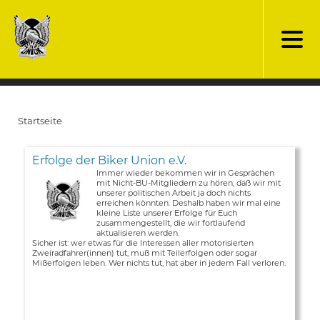
Direkt
zum
Inhalt
Startseite
Pfadnavigation
Erfolge der Biker Union e.V.
Immer wieder bekommen wir in Gesprächen
mit Nicht-BU-Mitgliedern zu hören, daß wir mit
unserer politischen Arbeit ja doch nichts
erreichen könnten. Deshalb haben wir mal eine
kleine Liste unserer Erfolge für Euch
zusammengestellt, die wir fortlaufend
aktualisieren werden.
Sicher ist: wer etwas für die Interessen aller motorisierten
Zweiradfahrer(innen) tut, muß mit Teilerfolgen oder sogar
Mißerfolgen leben. Wer nichts tut, hat aber in jedem Fall verloren.