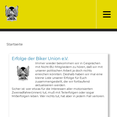
Direkt
zum
Inhalt
Startseite
Pfadnavigation
Erfolge der Biker Union e.V.
Immer wieder bekommen wir in Gesprächen
mit Nicht-BU-Mitgliedern zu hören, daß wir mit
unserer politischen Arbeit ja doch nichts
erreichen könnten. Deshalb haben wir mal eine
kleine Liste unserer Erfolge für Euch
zusammengestellt, die wir fortlaufend
aktualisieren werden.
Sicher ist: wer etwas für die Interessen aller motorisierten
Zweiradfahrer(innen) tut, muß mit Teilerfolgen oder sogar
Mißerfolgen leben. Wer nichts tut, hat aber in jedem Fall verloren.