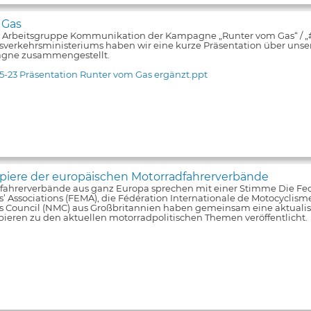
 Gas
e Arbeitsgruppe Kommunikation der Kampagne „Runter vom Gas“ / 
verkehrsministeriums haben wir eine kurze Präsentation über unsere
gne zusammengestellt.
5-23 Präsentation Runter vom Gas ergänzt.ppt
iere der europäischen Motorradfahrerverbände
fahrerverbände aus ganz Europa sprechen mit einer Stimme Die Fe
s’ Associations (FEMA), die Fédération Internationale de Motocyclism
ts Council (NMC) aus Großbritannien haben gemeinsam eine aktualis
pieren zu den aktuellen motorradpolitischen Themen veröffentlicht.