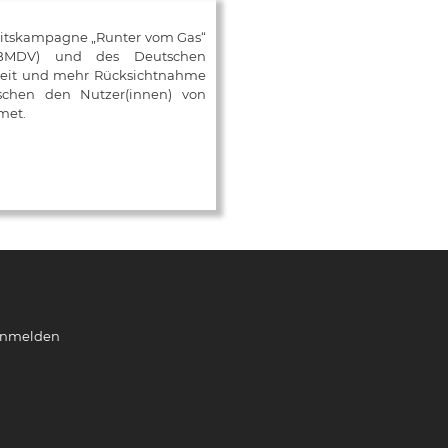
eitskampagne „Runter vom Gas“
 (BMDV) und des Deutschen
mkeit und mehr Rücksichtnahme
ischen den Nutzer(innen) von
met.
nmelden