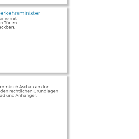
erkehrsminister
eine mit
n Tür im
ckbar).
tammtisch Aschau am Inn
 den rechtlichen Grundlagen
rrad und Anhänger.