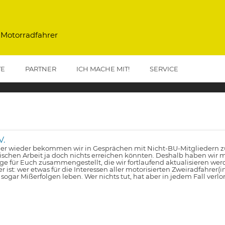
 Motorradfahrer
TE
PARTNER
ICH MACHE MIT!
SERVICE
V.
r wieder bekommen wir in Gesprächen mit Nicht-BU-Mitgliedern zu 
tischen Arbeit ja doch nichts erreichen könnten. Deshalb haben wir m
lge für Euch zusammengestellt, die wir fortlaufend aktualisieren wer
er ist: wer etwas für die Interessen aller motorisierten Zweiradfahrer(
 sogar Mißerfolgen leben. Wer nichts tut, hat aber in jedem Fall verlo