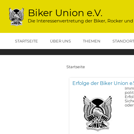
Direkt
zum
Biker Union e.V.
Inhalt
Die Interessenvertretung der Biker, Rocker und
STARTSEITE
ÜBER UNS
THEMEN
STANDOR
Startseite
Pfadnavigation
Erfolge der Biker Union e.
Imme
poli
Erfo
Sich
oder