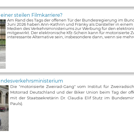
iner steilen Filmkarriere?
Am Rand des Tags der offenen Tür der Bundesregierung im Bun
Juni 2026 haben Ann-Kathrin und Fränky als Darsteller in einem V
Medien des Verkehrsministeriums zur Werbung für den elektroni
mitgewirkt. Der elektronische Kfz-Schein kann für motorisierte Z
interessante Alternative sein, insbesondere dann, wenn sie meh
Bundesverkehrsministerium
Die "motorisierte Zweirad-Gang" vom Institut für Zweiradsic
Motorrad Deutschland und der Biker Union beim Tag der of
mit der Staatssekretärin Dr. Claudia Elif Stutz im Bundesmin
Pauls).