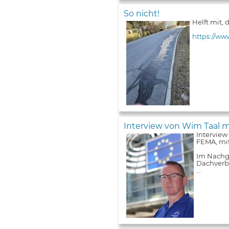
So nicht!
Helft mit,
https://ww
Interview von Wim Taal m
Interview
FEMA, mit
Im Nachga
Dachverba
...