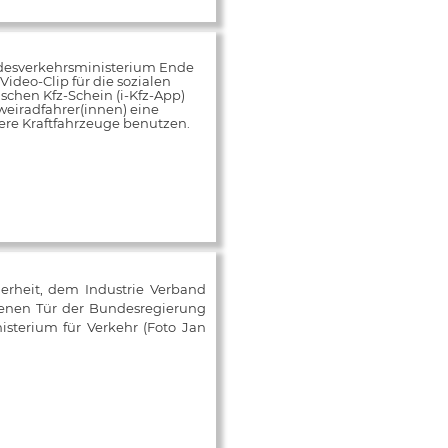
desverkehrsministerium Ende
ideo-Clip für die sozialen
schen Kfz-Schein (i-Kfz-App)
weiradfahrer(innen) eine
rere Kraftfahrzeuge benutzen.
herheit, dem Industrie Verband
fenen Tür der Bundesregierung
isterium für Verkehr (Foto Jan