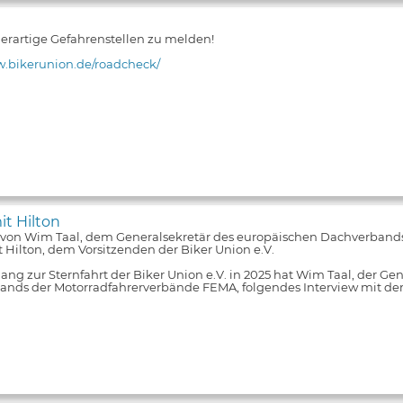
 derartige Gefahrenstellen zu melden!
w.bikerunion.de/roadcheck/
it Hilton
 von Wim Taal, dem Generalsekretär des europäischen Dachverband
 Hilton, dem Vorsitzenden der Biker Union e.V.
ng zur Sternfahrt der Biker Union e.V. in 2025 hat Wim Taal, der Ge
nds der Motorradfahrerverbände FEMA, folgendes Interview mit de