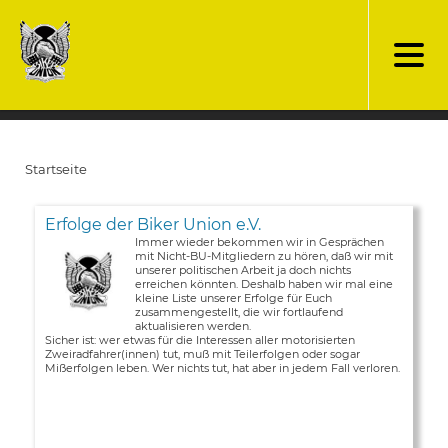
Direkt
zum
Inhalt
Startseite
Pfadnavigation
Erfolge der Biker Union e.V.
Immer wieder bekommen wir in Gesprächen
mit Nicht-BU-Mitgliedern zu hören, daß wir mit
unserer politischen Arbeit ja doch nichts
erreichen könnten. Deshalb haben wir mal eine
kleine Liste unserer Erfolge für Euch
zusammengestellt, die wir fortlaufend
aktualisieren werden.
Sicher ist: wer etwas für die Interessen aller motorisierten
Zweiradfahrer(innen) tut, muß mit Teilerfolgen oder sogar
Mißerfolgen leben. Wer nichts tut, hat aber in jedem Fall verloren.