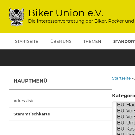
Direkt
zum
Biker Union e.V.
Inhalt
Die Interessenvertretung der Biker, Rocker und
STARTSEITE
ÜBER UNS
THEMEN
STANDOR
Startseite
HAUPTMENÜ
Pfadna
Kategori
Adressliste
Stammtischkarte