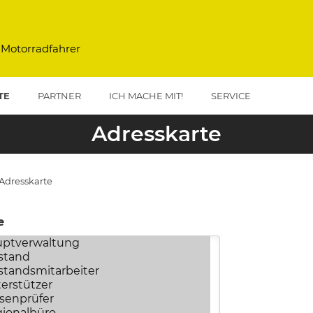
 Motorradfahrer
TE
PARTNER
ICH MACHE MIT!
SERVICE
Adresskarte
Adresskarte
vigation
e