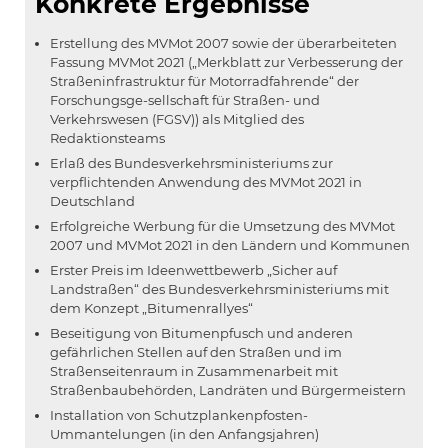
Konkrete Ergebnisse
Erstellung des MVMot 2007 sowie der überarbeiteten
Fassung MVMot 2021 („Merkblatt zur Verbesserung der
Straßeninfrastruktur für Motorradfahrende“ der
Forschungsge-sellschaft für Straßen- und
Verkehrswesen (FGSV)) als Mitglied des
Redaktionsteams
Erlaß des Bundesverkehrsministeriums zur
verpflichtenden Anwendung des MVMot 2021 in
Deutschland
Erfolgreiche Werbung für die Umsetzung des MVMot
2007 und MVMot 2021 in den Ländern und Kommunen
Erster Preis im Ideenwettbewerb „Sicher auf
Landstraßen“ des Bundesverkehrsministeriums mit
dem Konzept „Bitumenrallyes“
Beseitigung von Bitumenpfusch und anderen
gefährlichen Stellen auf den Straßen und im
Straßenseitenraum in Zusammenarbeit mit
Straßenbaubehörden, Landräten und Bürgermeistern
Installation von Schutzplankenpfosten-
Ummantelungen (in den Anfangsjahren)