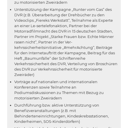
zu motorisierten Zweirädern
Unterstützung der Kampagne „Runter vom Gas“ des
DVR (z.B. Überarbeitung der Drehbücher zu den
Videoclips „Fiereks Werkstatt“, Teilnahme als Experte
an einer Le-sertelefonaktion, Partner bei der
Motorradfilmnacht des DVR in 15 deutschen Städten,
Partner im Projekt „Starke Frauen bzw. Echte Männer
rasen nicht“, Partner in der Ver-
kehrssicherheitsinitiative „#mehrAchtung“; Beiträge
für den Internetauftritt der Kampagne, Beitrag für das
Heft „Baumunfälle“ der Schriftenreihe
Verkehrssicherheit des DVR, Verteilung von Broschüren
des DVR zur Verkehrssicherheit für motorisierte
Zweiräder)
Vorträge auf nationalen und internationalen
Konferenzen sowie Teilnahme an
Podiumsdiskussionen zu Themen mit Bezug zu
motorisierten Zweirädern
Durchführung bzw. aktive Unterstützung von
Benefizveranstaltungen (z.B. mit
Behinderteneinrichtungen, Kindeskrebsstationen,
Kinderheimen, SOS-Kinderdörfern)