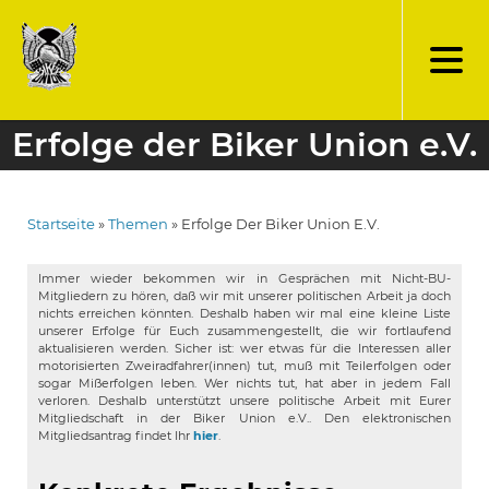
Direkt
zum
Inhalt
Erfolge der Biker Union e.V.
Startseite
Themen
Erfolge Der Biker Union E.V.
Pfadnavigation
Immer wieder bekommen wir in Gesprächen mit Nicht-BU-
Mitgliedern zu hören, daß wir mit unserer politischen Arbeit ja doch
nichts erreichen könnten. Deshalb haben wir mal eine kleine Liste
unserer Erfolge für Euch zusammengestellt, die wir fortlaufend
aktualisieren werden. Sicher ist: wer etwas für die Interessen aller
motorisierten Zweiradfahrer(innen) tut, muß mit Teilerfolgen oder
sogar Mißerfolgen leben. Wer nichts tut, hat aber in jedem Fall
verloren. Deshalb unterstützt unsere politische Arbeit mit Eurer
Mitgliedschaft in der Biker Union e.V.. Den elektronischen
Mitgliedsantrag findet Ihr
hier
.