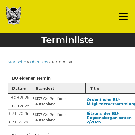
Direkt
zum
Inhalt
Terminliste
Startseite
Über Uns
Terminliste
Pfadnavigation
BU eigener Termin
Datum
Standort
Title
19.09.2026
36137
Großenlüder
Ordentliche BU-
-
Mitgliederversammlun
Deutschland
19.09.2026
07.11.2026
Sitzung der BU-
36137
Großenlüder
-
Regionalorganisation
Deutschland
07.11.2026
2/2026