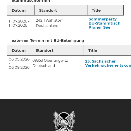
Stammtischtermin
Datum
Standort
Title
Sommerparty
24211
Wahlstorf
11.07.2026 -
BU-Stammtisch
11.07.2026
Deutschland
Plöner See
externer Termin mit BU-Beteiligung
Datum
Standort
Title
06.09.2026
09353
Oberlungwitz
25. Sächsischer
-
Verkehrsicherheitskon
Deutschland
06.09.2026