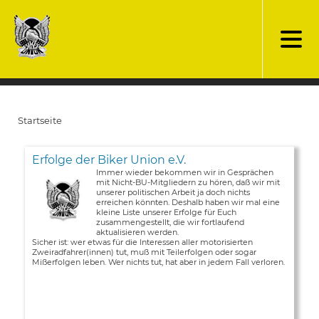
Direkt
zum
Inhalt
Startseite
Pfadnavigation
Erfolge der Biker Union e.V.
Immer wieder bekommen wir in Gesprächen
mit Nicht-BU-Mitgliedern zu hören, daß wir mit
unserer politischen Arbeit ja doch nichts
erreichen könnten. Deshalb haben wir mal eine
kleine Liste unserer Erfolge für Euch
zusammengestellt, die wir fortlaufend
aktualisieren werden.
Sicher ist: wer etwas für die Interessen aller motorisierten
Zweiradfahrer(innen) tut, muß mit Teilerfolgen oder sogar
Mißerfolgen leben. Wer nichts tut, hat aber in jedem Fall verloren.