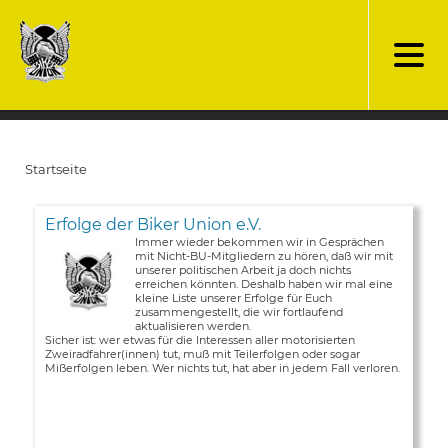
Direkt
zum
Inhalt
Startseite
Pfadnavigation
Erfolge der Biker Union e.V.
Immer wieder bekommen wir in Gesprächen
mit Nicht-BU-Mitgliedern zu hören, daß wir mit
unserer politischen Arbeit ja doch nichts
erreichen könnten. Deshalb haben wir mal eine
kleine Liste unserer Erfolge für Euch
zusammengestellt, die wir fortlaufend
aktualisieren werden.
Sicher ist: wer etwas für die Interessen aller motorisierten
Zweiradfahrer(innen) tut, muß mit Teilerfolgen oder sogar
Mißerfolgen leben. Wer nichts tut, hat aber in jedem Fall verloren.