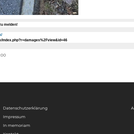
 zu melden!
k/
eck/index.php?r=damages%2Fview&id=46
8:00
Datenschutzerklärung
A
Impressum
In memoriam
Kontakt