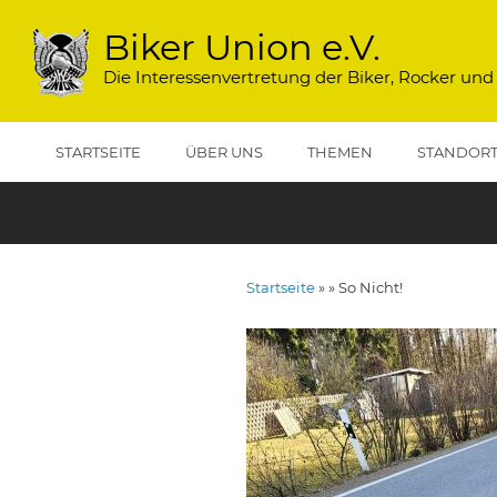
Direkt
zum
Biker Union e.V.
Inhalt
Die Interessenvertretung der Biker, Rocker und
STARTSEITE
ÜBER UNS
THEMEN
STANDOR
Startseite
So Nicht!
Pfadnavigation