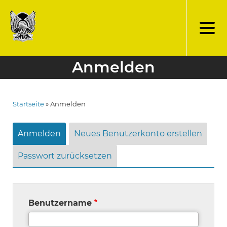
Direkt
zum
Inhalt
Anmelden
Startseite
Anmelden
Pfadnavigation
Anmelden
Neues Benutzerkonto erstellen
Primary
tabs
Passwort zurücksetzen
Benutzername