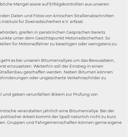
ebliche Mängel sowie auf Erfolgskontrollen aus unseren
den Daten und Fotos von kritischen Straßenabschnitten
tituts für Zweiradsicherheit e.V. erfasst.
hörden, greifen in persönlichen Gesprächen bereits
unkte unter dem Gesichtspunkt Motorradsicherheit. So
tellen für Motorradfahrer zu beseitigen oder wenigstens zu
, geht es bei unseren Bitumenrallyes um das Bewusstsein,
st einzusetzen. Weiterhin soll der Einstieg in einen
Straßenbau geschaffen werden. Neben Bitumen können
tbehinderungen oder ungesicherte Verkehrsschilder zu
 und geben verunfallten Bikern zur Prüfung von
tische veranstalten jährlich eine Bitumenrallye. Bei der
litischer Arbeit kommt der Spaß natürlich nicht zu kurz.
ommen. Gruppen und Fahrgemeinschaften können gerne eigene