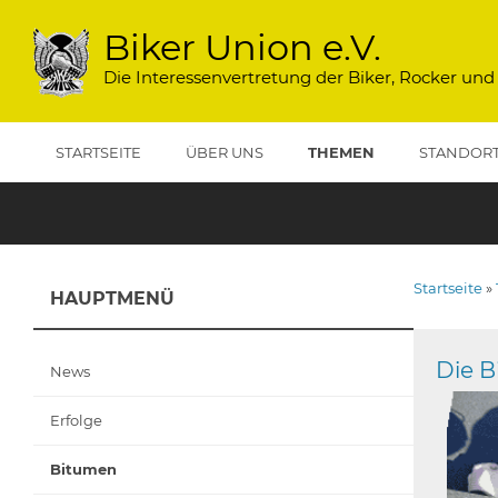
Direkt
zum
Biker Union e.V.
Inhalt
Die Interessenvertretung der Biker, Rocker und
STARTSEITE
ÜBER UNS
THEMEN
STANDOR
Startseite
HAUPTMENÜ
Pfadna
Die B
News
Erfolge
Bitumen