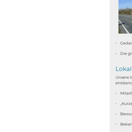
• Gedank
• Die g
Lokal
Unsere l
entstand
• Mitarb
• „Kurz
• Bewus
• Bekan