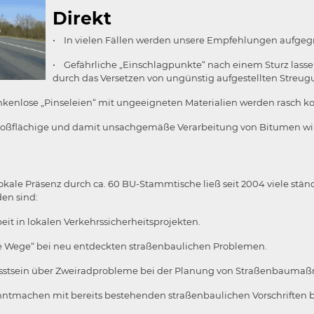
Direkt
• In vielen Fällen werden unsere Empfehlungen aufgegr
• Gefährliche „Einschlagpunkte“ nach einem Sturz lassen
durch das Versetzen von ungünstig aufgestellten Streug
enlose „Pinseleien“ mit ungeeigneten Materialien werden rasch kor
roßflächige und damit unsachgemäße Verarbeitung von Bitumen wird
okale Präsenz durch ca. 60 BU-Stammtische ließ seit 2004 viele st
en sind:
eit in lokalen Verkehrssicherheitsprojekten.
e Wege“ bei neu entdeckten straßenbaulichen Problemen.
stsein über Zweiradprobleme bei der Planung von Straßenbaumaß
ntmachen mit bereits bestehenden straßenbaulichen Vorschriften b