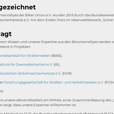
gezeichnet
umenrallyes der Biker Union e.V. wurden 2013 durch das Bundesver
sicherheitsrat e.V. mit dem Ersten Preis im Ideenwettbewerb „Siche
ragt
rem Wissen und unserer Expertise aus den Bitumenrallyes werden wi
bene in Projekten
ndesanstalt für Straßenwesen
(BASt),
stituts für Zweiradsicherheit e.V.
(ifz),
Deutschen Verkehrssicherheitsrat e.V.
(DVR)
er
Forschungsgesellschaft für Straßen- und Verkehrswesen e.V.
(FGSV
lt.
s unsere aktive Mitarbeit am MVMot, einer Zusammenfassung des „S
r zeigt, dass unsere Expertise willkommen ist.
ives Mitglied im DVR, der Bundesarbeitsgemeinschaft Motorrad (B