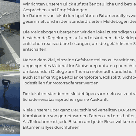
Wir richten unseren Blick auf straßenbauliche und betri
Gesprächen und Empfehlungen.
Im Rahmen von lokal durchgeführten Bitumenrallyes wer
gesammelt und in den standardisierten Meldebögen des Ins
Die Meldebögen übergeben wir den lokal zuständigen Be
bestehende Regelungen auf und diskutieren die Meldep
entstehen realisierbare Lösungen, um die gefährlichen S
entschärfen.
Neben dem Ziel, einzelne Gefahrenstellen zu beseitigen
ungeeignetes Material für Straßenreparaturen gar nicht er
umfassenden Dialog zum Thema motorradfreundlicher 
auch scharfkantige Leitplankenpfosten, Rollsplitt, Sich
Todesfallen für Motorradfahrer werden.
Die lokal entstandenen Meldebögen sammeln wir zentral
Schadenersatzansprüchen gerne Auskunft.
Viele unserer über ganz Deutschland verteilten BU-Stamm
Kombination von gemeinsamen Fahren und ernsthafter, po
Als Teilnehmer ist jede Bikerin und jeder Biker willk
Bitumenrallyes durchführen.