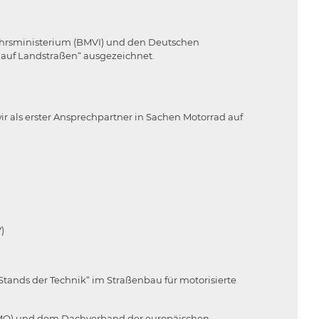
kehrsministerium (BMVI) und den Deutschen
r auf Landstraßen“ ausgezeichnet.
r als erster Ansprechpartner in Sachen Motorrad auf
)
tands der Technik“ im Straßenbau für motorisierte
AGMO) und dem Dachverband der europäischen