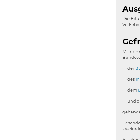
Aus
Die Bit
Verkehrs
Gef
Mit unse
Bundese
• der
Bu
• des
In
• dem
• und d
gehande
Besonder
Zweiräde
Als akt