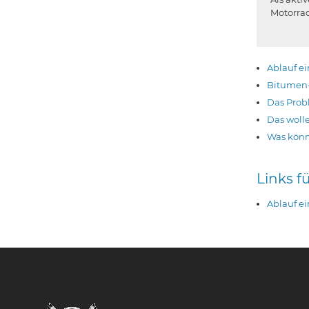
Motorra
Ablauf ei
Bitumen-
Das Prob
Das wolle
Was könn
Links f
Ablauf ei