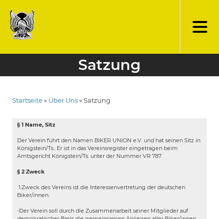
Direkt
zum
Inhalt
Satzung
Startseite
Über Uns
Satzung
Pfadnavigation
§ 1 Name, Sitz
Der Verein führt den Namen BIKER UNION e.V. und hat seinen Sitz in
Königstein/Ts.. Er ist in das Vereinsregister eingetragen beim
Amtsgericht Königstein/Ts. unter der Nummer VR 787.
§ 2 Zweck
1.Zweck des Vereins ist die Interessenvertretung der deutschen
Biker/innen.
-Der Verein soll durch die Zusammenarbeit seiner Mitglieder auf
demokratischer Basis die gemeinsamen Anliegen aller Biker/innen