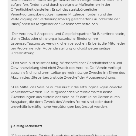
aufgreifen, fördern und durch geeignete Maßnahmen in der
Öffentlichkeit darstellen. Er soll das staatsbürgerliche
Verantwortungsbewußtsein seiner Mitglieder fördern und die
Verteidigung der verfassungsmäßig garantierten Grundrechte der
Biker/innen als Mitglieder der Gesellschaft betreiben.
-Der Verein will Ansprech- und Gesprächspartner für Biker/innen sein,
die in Clubs oder ohne organisatorische Bindung ihre
Lebensauffassung zu verwirklichen versuchen. Er berät die Mitglieder
bei Problemen der Außendarstellung und gibt gegenseitige
Unterstützung.
2.Der Verein ist selbstlos tätig. Wirtschaftlicher Geschäftsbetrieb und
Gewinnerzielung sind nicht Zweck des Vereins. Der Verein verfolgt
ausschließlich und unmittelbar gemeinnützige Zwecke im Sinne des
Abschnittes „Steuerbegünstigte Zwecke“ der Abgabenordnung.
3.Die Mittel des Vereins dürfen nur für die satzungmäßigen Zwecke
verwendet werden. Die Mitglieder des Vereins erhalten keine
Zuwendungen aus Mitteln des Vereins. Es darf keine Person durch
Ausgaben, die dem Zweck des Vereins fremd sind, oder durch
unverhältnismäßig hohe Vergütungen begünstigt werden.
§ 3 Mitgliedschaft
1.Voraussetzung für den Erwerb der Mitgliedschaft ist ein an den