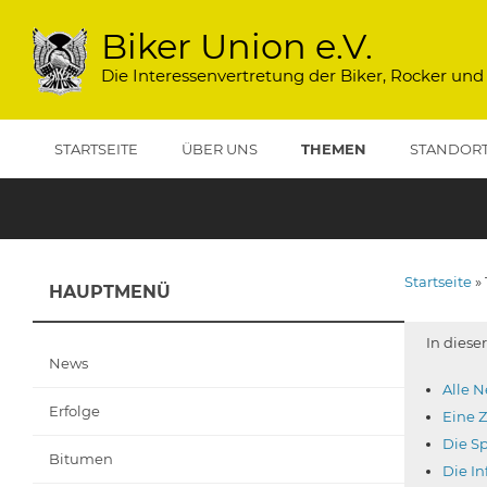
Direkt
zum
Biker Union e.V.
Inhalt
Die Interessenvertretung der Biker, Rocker und
STARTSEITE
ÜBER UNS
THEMEN
STANDOR
Startseite
HAUPTMENÜ
Pfadna
In diese
News
Alle 
Erfolge
Eine 
Die S
Bitumen
Die In