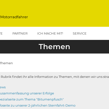
 Motorradfahrer
TE
PARTNER
ICH MACHE MIT!
SERVICE
Themen
Themen
vigation
r Rubrik findet ihr alle Information zu Themen, mit denen wir uns st
News
Zusammenfassung unserer Erfolge
pezialseite zum Thema "Bitumenpfusch"
foseite zu unserer 2-jährlichen Sternfahrt-Demo