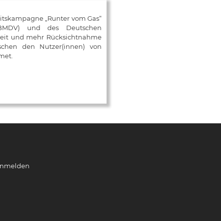
eitskampagne „Runter vom Gas“
 (BMDV) und des Deutschen
mkeit und mehr Rücksichtnahme
ischen den Nutzer(innen) von
met.
nmelden