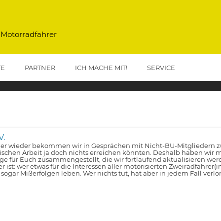
 Motorradfahrer
TE
PARTNER
ICH MACHE MIT!
SERVICE
V.
r wieder bekommen wir in Gesprächen mit Nicht-BU-Mitgliedern zu 
tischen Arbeit ja doch nichts erreichen könnten. Deshalb haben wir m
lge für Euch zusammengestellt, die wir fortlaufend aktualisieren wer
er ist: wer etwas für die Interessen aller motorisierten Zweiradfahrer(
 sogar Mißerfolgen leben. Wer nichts tut, hat aber in jedem Fall verlo