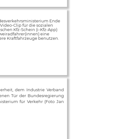
desverkehrsministerium Ende
ideo-Clip für die sozialen
schen Kfz-Schein (i-Kfz-App)
weiradfahrer(innen) eine
rere Kraftfahrzeuge benutzen.
herheit, dem Industrie Verband
fenen Tür der Bundesregierung
isterium für Verkehr (Foto Jan