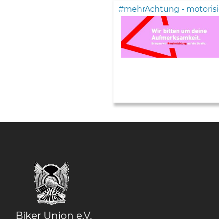
#mehrAchtung - motorisi
Biker Union e.V.