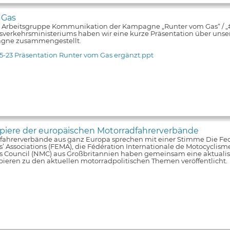
 Gas
e Arbeitsgruppe Kommunikation der Kampagne „Runter vom Gas“ / 
verkehrsministeriums haben wir eine kurze Präsentation über unsere
gne zusammengestellt.
5-23 Präsentation Runter vom Gas ergänzt.ppt
iere der europäischen Motorradfahrerverbände
fahrerverbände aus ganz Europa sprechen mit einer Stimme Die Fe
s’ Associations (FEMA), die Fédération Internationale de Motocyclism
ts Council (NMC) aus Großbritannien haben gemeinsam eine aktualis
pieren zu den aktuellen motorradpolitischen Themen veröffentlicht.