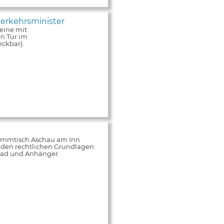
erkehrsminister
eine mit
n Tür im
ckbar).
tammtisch Aschau am Inn
 den rechtlichen Grundlagen
rrad und Anhänger.