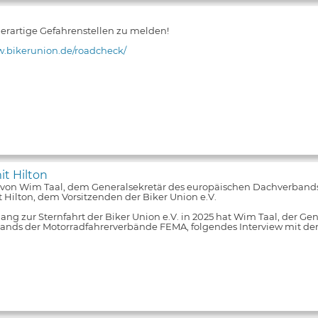
 derartige Gefahrenstellen zu melden!
w.bikerunion.de/roadcheck/
it Hilton
 von Wim Taal, dem Generalsekretär des europäischen Dachverband
 Hilton, dem Vorsitzenden der Biker Union e.V.
ng zur Sternfahrt der Biker Union e.V. in 2025 hat Wim Taal, der Ge
nds der Motorradfahrerverbände FEMA, folgendes Interview mit de