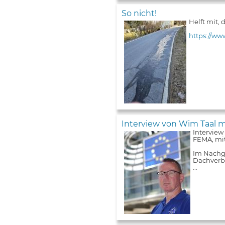
So nicht!
Helft mit,
https://ww
Interview von Wim Taal m
Interview
FEMA, mit
Im Nachga
Dachverba
...