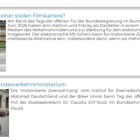
iner steilen Filmkarriere?
Am Rand des Tags der offenen Tür der Bundesregierung im Bun
Juni 2026 haben Ann-Kathrin und Fränky als Darsteller in einem V
Medien des Verkehrsministeriums zur Werbung für den elektroni
mitgewirkt. Der elektronische Kfz-Schein kann für motorisierte Z
interessante Alternative sein, insbesondere dann, wenn sie meh
Bundesverkehrsministerium
Die "motorisierte Zweirad-Gang" vom Institut für Zweiradsic
Motorrad Deutschland und der Biker Union beim Tag der of
mit der Staatssekretärin Dr. Claudia Elif Stutz im Bundesmin
Pauls).